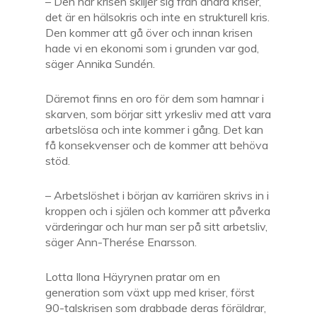
– Den här krisen skiljer sig från andra kriser,
det är en hälsokris och inte en strukturell kris.
Den kommer att gå över och innan krisen
hade vi en ekonomi som i grunden var god,
säger Annika Sundén.
Däremot finns en oro för dem som hamnar i
skarven, som börjar sitt yrkesliv med att vara
arbetslösa och inte kommer i gång. Det kan
få konsekvenser och de kommer att behöva
stöd.
– Arbetslöshet i början av karriären skrivs in i
kroppen och i själen och kommer att påverka
värderingar och hur man ser på sitt arbetsliv,
säger Ann-Therése Enarsson.
Lotta Ilona Häyrynen pratar om en
generation som växt upp med kriser, först
90-talskrisen som drabbade deras föräldrar,