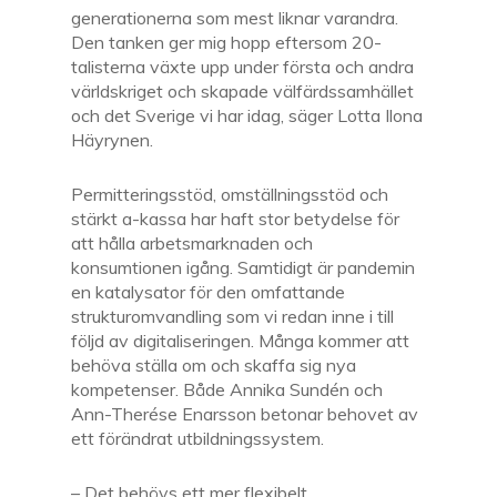
generationerna som mest liknar varandra.
Den tanken ger mig hopp eftersom 20-
talisterna växte upp under första och andra
världskriget och skapade välfärdssamhället
och det Sverige vi har idag, säger Lotta Ilona
Häyrynen.
Permitteringsstöd, omställningsstöd och
stärkt a-kassa har haft stor betydelse för
att hålla arbetsmarknaden och
konsumtionen igång. Samtidigt är pandemin
en katalysator för den omfattande
strukturomvandling som vi redan inne i till
följd av digitaliseringen. Många kommer att
behöva ställa om och skaffa sig nya
kompetenser. Både Annika Sundén och
Ann-Therése Enarsson betonar behovet av
ett förändrat utbildningssystem.
– Det behövs ett mer flexibelt