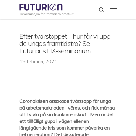
Skip
Menu
to
search
main
content
Efter tvärstoppet – hur får vi upp
de ungas framtidstro? Se
Futurions FIX-seminarium
19 februari, 2021
Coronakrisen orsakade tvärstopp för unga
på arbetsmarknaden i våras, och fick många
att tvivla på sin konkurrenskraft. Men är det
ett tillfälligt gupp i vägen eller en
långtgående kris som kommer påverka en
hel generation? Det diskuterade