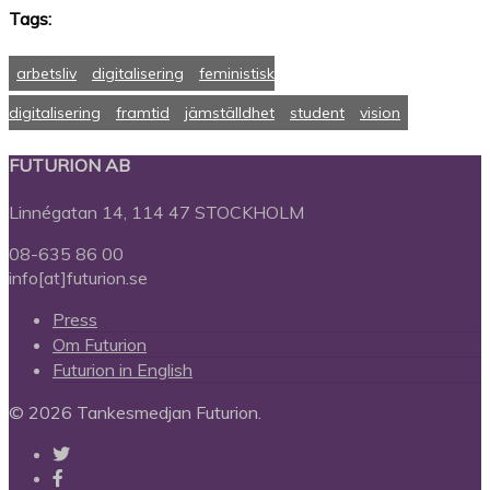
Tags:
arbetsliv
digitalisering
feministisk
digitalisering
framtid
jämställdhet
student
vision
FUTURION AB
Linnégatan 14, 114 47 STOCKHOLM
08-635 86 00
info[at]futurion.se
Press
Om Futurion
Futurion in English
© 2026 Tankesmedjan Futurion.
twitter
facebook