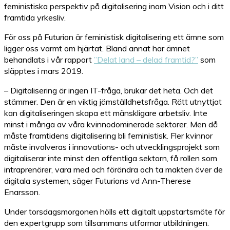
feministiska perspektiv på digitalisering inom Vision och i ditt
framtida yrkesliv.
För oss på Futurion är feministisk digitalisering ett ämne som
ligger oss varmt om hjärtat. Bland annat har ämnet
behandlats i vår rapport
”Delat land – delad framtid?”
som
släpptes i mars 2019.
– Digitalisering är ingen IT-fråga, brukar det heta. Och det
stämmer. Den är en viktig jämställdhetsfråga. Rätt utnyttjat
kan digitaliseringen skapa ett mänskligare arbetsliv. Inte
minst i många av våra kvinnodominerade sektorer. Men då
måste framtidens digitalisering bli feministisk. Fler kvinnor
måste involveras i innovations- och utvecklingsprojekt som
digitaliserar inte minst den offentliga sektorn, få rollen som
intraprenörer, vara med och förändra och ta makten över de
digitala systemen, säger Futurions vd Ann-Therese
Enarsson.
Under torsdagsmorgonen hölls ett digitalt uppstartsmöte för
den expertgrupp som tillsammans utformar utbildningen.