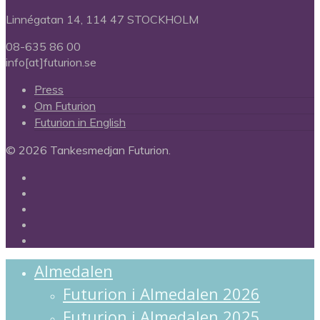
Linnégatan 14, 114 47 STOCKHOLM
08-635 86 00
info[at]futurion.se
Press
Om Futurion
Futurion in English
© 2026 Tankesmedjan Futurion.
twitter
facebook
linkedin
instagram
spotify
Close
Almedalen
Menu
Futurion i Almedalen 2026
Futurion i Almedalen 2025