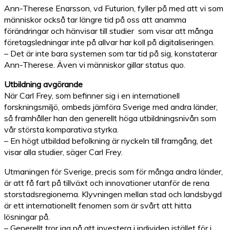
Ann-Therese Enarsson, vd Futurion, fyller på med att vi som
människor också tar längre tid på oss att anamma
förändringar och hänvisar till studier som visar att många
företagsledningar inte på allvar har koll på digitaliseringen.
– Det är inte bara systemen som tar tid på sig, konstaterar
Ann-Therese. Även vi människor gillar status quo.
Utbildning avgörande
När Carl Frey, som befinner sig i en internationell
forskningsmiljö, ombeds jämföra Sverige med andra länder,
så framhåller han den generellt höga utbildningsnivån som
vår största komparativa styrka.
– En högt utbildad befolkning är nyckeln till framgång, det
visar alla studier, säger Carl Frey.
Utmaningen för Sverige, precis som för många andra länder,
är att få fart på tillväxt och innovationer utanför de rena
storstadsregionerna. Klyvningen mellan stad och landsbygd
är ett internationellt fenomen som är svårt att hitta
lösningar på.
– Generellt tror jag på att investera i individen istället för i