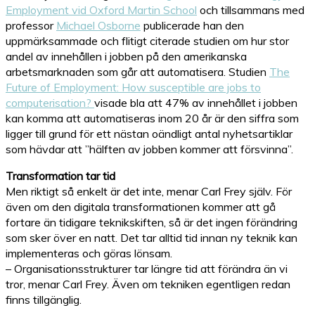
Employment vid Oxford Martin School
och tillsammans med
professor
Michael Osborne
publicerade han den
uppmärksammade och flitigt citerade studien om hur stor
andel av innehållen i jobben på den amerikanska
arbetsmarknaden som går att automatisera. Studien
The
Future of Employment: How susceptible are jobs to
computerisation?
visade bla att 47% av innehållet i jobben
kan komma att automatiseras inom 20 år är den siffra som
ligger till grund för ett nästan oändligt antal nyhetsartiklar
som hävdar att ”hälften av jobben kommer att försvinna”.
Transformation tar tid
Men riktigt så enkelt är det inte, menar Carl Frey själv. För
även om den digitala transformationen kommer att gå
fortare än tidigare teknikskiften, så är det ingen förändring
som sker över en natt. Det tar alltid tid innan ny teknik kan
implementeras och göras lönsam.
– Organisationsstrukturer tar längre tid att förändra än vi
tror, menar Carl Frey. Även om tekniken egentligen redan
finns tillgänglig.