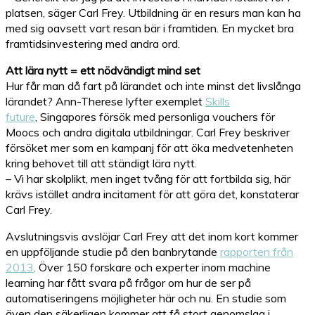
platsen, säger Carl Frey. Utbildning är en resurs man kan ha
med sig oavsett vart resan bär i framtiden. En mycket bra
framtidsinvestering med andra ord.
Att lära nytt = ett nödvändigt mind set
Hur får man då fart på lärandet och inte minst det livslånga
lärandet? Ann-Therese lyfter exemplet
Skills
future
, Singapores försök med personliga vouchers för
Moocs och andra digitala utbildningar. Carl Frey beskriver
försöket mer som en kampanj för att öka medvetenheten
kring behovet till att ständigt lära nytt.
– Vi har skolplikt, men inget tvång för att fortbilda sig, här
krävs istället andra incitament för att göra det, konstaterar
Carl Frey.
Avslutningsvis avslöjar Carl Frey att det inom kort kommer
en uppföljande studie på den banbrytande
rapporten från
2013
. Över 150 forskare och experter inom machine
learning har fått svara på frågor om hur de ser på
automatiseringens möjligheter här och nu. En studie som
även den säkerligen kommer att få stort genomslag i