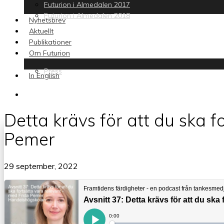
Futurion i Almedalen 2017
Futurion i Almedalen 2018
Nyhetsbrev
Aktuellt
Publikationer
Om Futurion
Press
In English
search
Detta krävs för att du ska f
Pemer
29 september, 2022