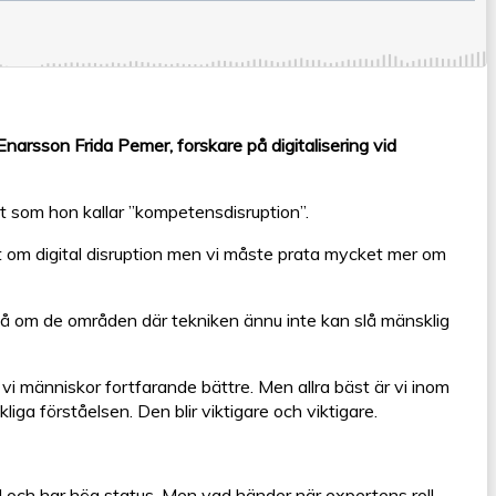
narsson Frida Pemer, forskare på digitalisering vid
got som hon kallar ”kompetensdisruption”.
 om digital disruption men vi måste prata mycket mer om
kså om de områden där tekniken
ännu
inte kan slå mänsklig
 vi människor fortfarande bättre. Men allra bäst är vi inom
iga förståelsen. Den blir viktigare och viktigare.
rd och har hög status. Men vad händer när expertens roll