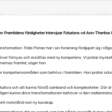
en Framtidens färdigheter intervjuar Futurions vd Ann-Therése E
ansformation. Frida Pemer har i sin forskning fördjupat sig i nå
över förnyas och ersättas med ny kompetens. Vi pratar mycket
nernas framtid, säger hon.
r eller kompetensområden som behövs i framtiden. Hon pratar oc
intuitiva och att kunna förstå samband och komplexiteter. Där är
rkligen kunna driva transformationen behöver vi den mellanmänskl
as ett motstånd mot ny kunskap.
 organisationer där en expert som kan något speciellt är mer vä