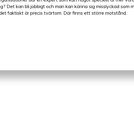
ig? Det kan bli jobbigt och man kan känna sig misslyckad som m
det faktiskt
är
precis tvärtom. D
är
finns ett större motstånd.