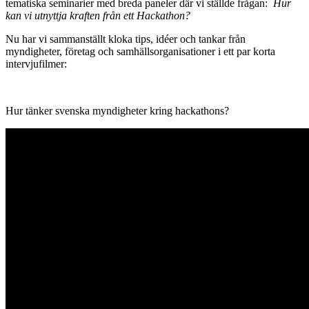
tematiska seminarier med breda paneler där vi ställde frågan:
Hur
kan vi utnyttja kraften från ett Hackathon?
Nu har vi sammanställt kloka tips, idéer och tankar från
myndigheter, företag och samhällsorganisationer i ett par korta
intervjufilmer:
Hur tänker svenska myndigheter kring hackathons?