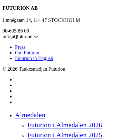
FUTURION AB
Linnégatan 14, 114 47 STOCKHOLM
08-635 86 00
info[at]futurion.se
Press
Om Futurion
Futurion in English
© 2026 Tankesmedjan Futurion.
twitter
facebook
linkedin
instagram
spotify
Close
Almedalen
Menu
Futurion i Almedalen 2026
Futurion i Almedalen 2025