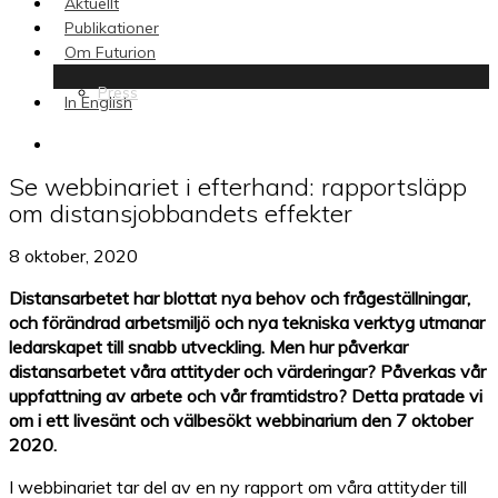
Aktuellt
Publikationer
Om Futurion
Press
In English
search
Se webbinariet i efterhand: rapportsläpp
om distansjobbandets effekter
8 oktober, 2020
Distansarbetet har blottat nya behov och frågeställningar,
och förändrad arbetsmiljö och nya tekniska verktyg utmanar
ledarskapet till snabb utveckling. Men hur påverkar
distansarbetet våra attityder och värderingar? Påverkas vår
uppfattning av arbete och vår framtidstro? Detta pratade vi
om i ett livesänt och välbesökt webbinarium den 7 oktober
2020.
I webbinariet tar del av en ny rapport om våra attityder till