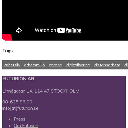
Tags:
arbetsliv
arbetsmiljö
corona
digitalisering
distansarbete
d
FUTURION AB
Linnégatan 14, 114 47 STOCKHOLM
08-635 86 00
info[at]futurion.se
Press
Om Futurion