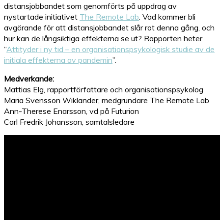
distansjobbandet som genomförts på uppdrag av
nystartade initiativet
The Remote Lab
. Vad kommer bli
avgörande för att distansjobbandet slår rot denna gång, och
hur kan de långsiktiga effekterna se ut? Rapporten heter
“
Attityder i ny tid – en organisationspsykologisk studie av de
initiala effekterna av pandemin
”.
Medverkande:
Mattias Elg, rapportförfattare och organisationspsykolog
Maria Svensson Wiklander, medgrundare The Remote Lab
Ann-Therese Enarsson, vd på Futurion
Carl Fredrik Johansson, samtalsledare