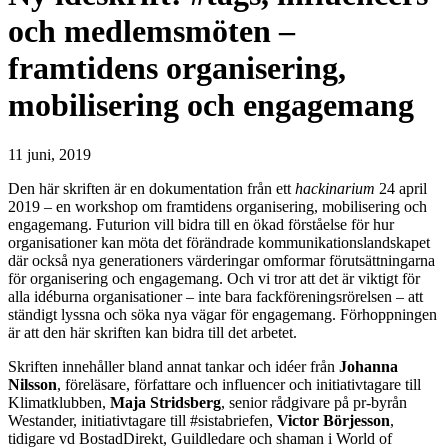
och medlemsmöten –
framtidens organisering,
mobilisering och engagemang
11 juni, 2019
Den här skriften är en dokumentation från ett
hackinarium
24 april
2019 – en workshop om framtidens organisering, mobilisering och
engagemang. Futurion vill bidra till en ökad förståelse för hur
organisationer kan möta det förändrade kommunikationslandskapet
där också nya generationers värderingar omformar förutsättningarna
för organisering och engagemang. Och vi tror att det är viktigt för
alla idéburna organisationer – inte bara fackföreningsrörelsen – att
ständigt lyssna och söka nya vägar för engagemang. Förhoppningen
är att den här skriften kan bidra till det arbetet.
Skriften innehåller bland annat tankar och idéer från
Johanna
Nilsson
, föreläsare, författare och influencer och initiativtagare till
Klimatklubben,
Maja Stridsberg
, senior rådgivare på pr-byrån
Westander, initiativtagare till #sistabriefen,
Victor Börjesson
,
tidigare vd BostadDirekt, Guildledare och shaman i World of