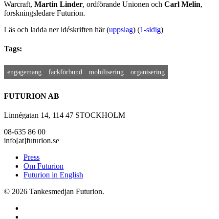
Warcraft,
Martin Linder
, ordförande Unionen och
Carl Melin
,
forskningsledare Futurion.
Läs och ladda ner idéskriften här (
uppslag
) (
1-sidig
)
Tags:
engagemang
fackförbund
mobilisering
organisering
FUTURION AB
Linnégatan 14, 114 47 STOCKHOLM
08-635 86 00
info[at]futurion.se
Press
Om Futurion
Futurion in English
© 2026 Tankesmedjan Futurion.
twitter
facebook