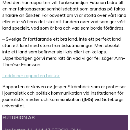
Med den här rapporten vill Tankesmedjan Futurion bidra till
en mer faktabaserad samhällsdebatt som grundas på fakta
snarare än åsikter. För oavsett om vi är stolta över vårt land
eller inte så finns det skäl att fundera över vad som gör vårt
land speciellt, vad som är bra och vad som borde förändras.
– Sverige är fortfarande ett bra land. Inte ett perfekt land
utan ett land med stora framtidsutmaningar. Men absolut
inte ett land som befinner sig i kris eller i en kollaps.
Uppenbarligen gör vi mera rätt än vad vi gör fel, säger Ann-
Therése Enarsson.
Ladda ner rapporten här >>
Rapporten är skriven av Jesper Strömbäck som är professor
i journalistik och politisk kommunikation vid Institutionen för
journalistik, medier och kommunikation (JMG) vid Göteborgs
universitet.
FUTURION AB
Linnégatan 14, 114 47 STOCKHOLM