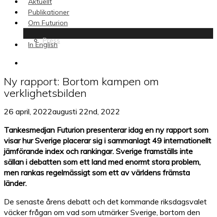
Aktuellt
Publikationer
Om Futurion
Press
In English
search
Ny rapport: Bortom kampen om
verklighetsbilden
26 april, 2022
augusti 22nd, 2022
Tankesmedjan Futurion presenterar idag en ny rapport som
visar
hur Sverige placerar sig i sammanlagt 49 internationellt
jämförande index och rankingar.
Sverige framställs inte
sällan i debatten som ett land med enormt stora problem,
men
rankas regelmässigt som ett av världens främsta
länder
.
De senaste årens debatt och det kommande riksdagsvalet
väcker frågan om vad som utmärker Sverige, bortom den