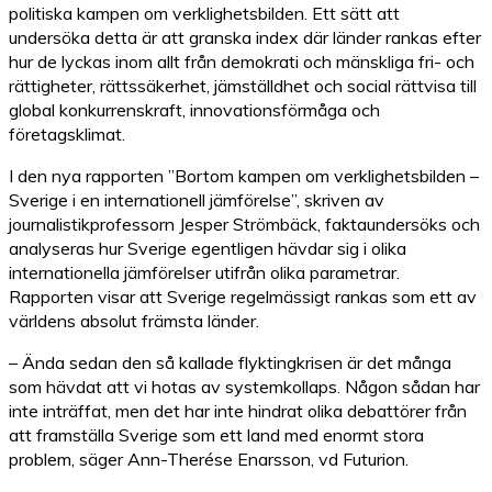
politiska kampen om verklighetsbilden. Ett sätt att
undersöka detta är att granska index där länder rankas efter
hur de lyckas inom allt från demokrati och mänskliga fri- och
rättigheter, rättssäkerhet, jämställdhet och social rättvisa till
global konkurrenskraft, innovationsförmåga och
företagsklimat.
I den nya rapporten ”Bortom kampen om verklighetsbilden –
Sverige i en internationell jämförelse”, skriven av
journalistikprofessorn Jesper Strömbäck, faktaundersöks och
analyseras hur Sverige egentligen hävdar sig i olika
internationella jämförelser utifrån olika parametrar.
Rapporten visar att Sverige regelmässigt rankas som ett av
världens absolut främsta länder.
– Ända sedan den så kallade flyktingkrisen är det många
som hävdat att vi hotas av systemkollaps. Någon sådan har
inte inträffat, men det har inte hindrat olika debattörer från
att framställa Sverige som ett land med enormt stora
problem, säger Ann-Therése Enarsson, vd Futurion.