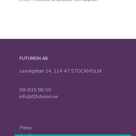
FUTURION AB
Linnégatan 14, 114 47 STOCKHOLM
08-635 86 00
info[at]futurion.se
Press
Om Futurion