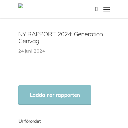
Skip
Menu
to
search
main
content
NY RAPPORT 2024: Generation
Genväg
24 juni, 2024
Ladda ner rapporten
Ur förordet