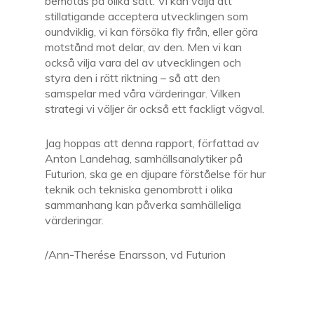
bemötas på olika sätt. Vi kan välja att
stillatigande acceptera utvecklingen som
oundviklig, vi kan försöka fly från, eller göra
motstånd mot delar, av den. Men vi kan
också vilja vara del av utvecklingen och
styra den i rätt riktning – så att den
samspelar med våra värderingar. Vilken
strategi vi väljer är också ett fackligt vägval.
Jag hoppas att denna rapport, författad av
Anton Landehag, samhällsanalytiker på
Futurion, ska ge en djupare förståelse för hur
teknik och tekniska genombrott i olika
sammanhang kan påverka samhälleliga
värderingar.
/Ann-Therése Enarsson, vd Futurion