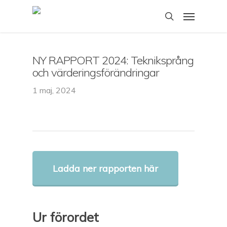
Skip
Menu
to
search
main
content
NY RAPPORT 2024: Tekniksprång
och värderingsförändringar
1 maj, 2024
Ladda ner rapporten här
Ur förordet