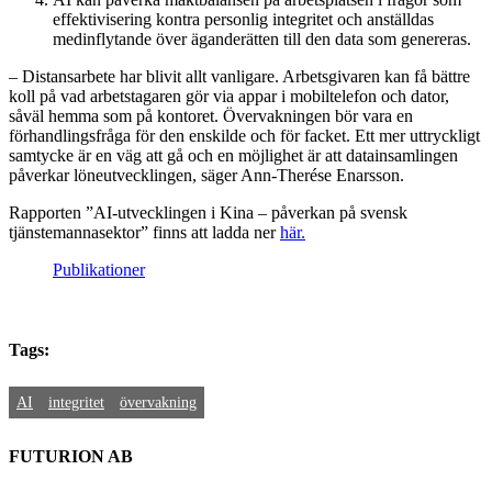
effektivisering kontra personlig integritet och anställdas
medinflytande över äganderätten till den data som genereras.
– Distansarbete har blivit allt vanligare. Arbetsgivaren kan få bättre
koll på vad arbetstagaren gör via appar i mobiltelefon och dator,
såväl hemma som på kontoret. Övervakningen bör vara en
förhandlingsfråga för den enskilde och för facket. Ett mer uttryckligt
samtycke är en väg att gå och en möjlighet är att datainsamlingen
påverkar löneutvecklingen, säger Ann-Therése Enarsson.
Rapporten ”AI-utvecklingen i Kina – påverkan på svensk
tjänstemannasektor” finns att ladda ner
här.
Publikationer
Tags:
AI
integritet
övervakning
FUTURION AB