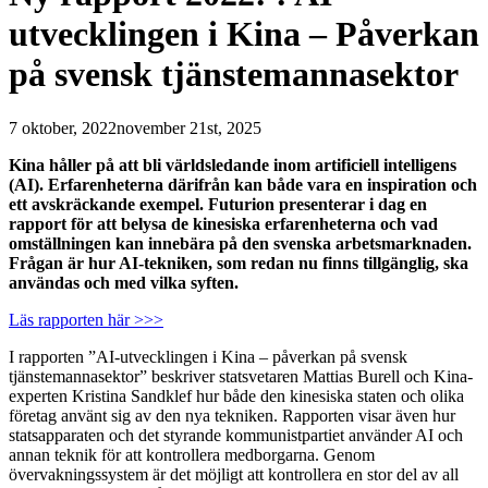
utvecklingen i Kina – Påverkan
på svensk tjänstemannasektor
7 oktober, 2022
november 21st, 2025
Kina håller på att bli världsledande inom artificiell intelligens
(AI). Erfarenheterna därifrån kan både vara en inspiration och
ett avskräckande exempel. Futurion presenterar i dag en
rapport för att belysa de kinesiska erfarenheterna och vad
omställningen kan innebära på den svenska arbetsmarknaden.
Frågan är hur AI-tekniken, som redan nu finns tillgänglig, ska
användas och med vilka syften.
Läs rapporten här >>>
I rapporten ”AI-utvecklingen i Kina – påverkan på svensk
tjänstemannasektor” beskriver statsvetaren Mattias Burell och Kina-
experten Kristina Sandklef hur både den kinesiska staten och olika
företag använt sig av den nya tekniken. Rapporten visar även hur
statsapparaten och det styrande kommunistpartiet använder AI
och
annan teknik för att kontrollera medborgarna. Genom
övervakningssystem är det möjligt att kontrollera en stor del av all