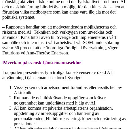
mänsklig aktivitet – både online och i det fysiska livet – och med AI
och maskininlärning blir det även möjligt för den kinesiska staten att
förutsäga vilka medborgare som kan antas vara illojala mot det
politiska systemet.
– Rapporten handlar om att medvetandegöra möjligheterna och
riskerna med AI. Tekniken och verktygen som utvecklas och
används i Kina hittar även till Sverige och implementeras i vårt
samhälle och inte minst i vårt arbetsliv. I vår SOM-undersökning
svarar 56 procent att de är oroliga för digital övervakning, säger
Futurions vd Ann-Therése Enarsson.
Påverkan på svensk tjänstemannasektor
I rapporten presenteras fyra troliga konsekvenser av ökad AI-
användning i tjänstemannasektorn i Sverige:
Vissa yrken och arbetsmoment förändras eller ersätts helt av
AI-teknik.
Rutinartade och tidskrävande uppgifter som kräver
noggrannhet kan underlättas med hjälp av AI.
AI kan komma att påverka arbetsplatsens organisation,
uppdelning av arbetsuppgifter och hantering av
personalärenden. Hit hör rekrytering, löner och utvärdering av
prestationer.
AI kan påverka maktbalansen på arbetsplatsen i frågor som