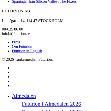
Spaningar från Silicon Valley: The Fixers
FUTURION AB
Linnégatan 14, 114 47 STOCKHOLM
08-635 86 00
info[at]futurion.se
Press
Om Futurion
Futurion in English
© 2026 Tankesmedjan Futurion.
twitter
facebook
linkedin
instagram
spotify
Close
Almedalen
Menu
Futurion i Almedalen 2026