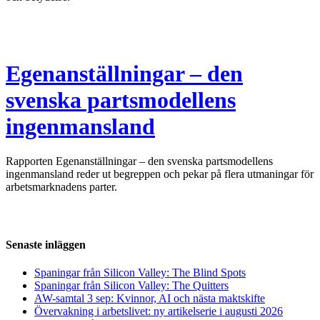
Egenanställningar – den
svenska partsmodellens
ingenmansland
Rapporten Egenanställningar – den svenska partsmodellens
ingenmansland reder ut begreppen och pekar på flera utmaningar för
arbetsmarknadens parter.
Senaste inläggen
Spaningar från Silicon Valley: The Blind Spots
Spaningar från Silicon Valley: The Quitters
AW-samtal 3 sep: Kvinnor, AI och nästa maktskifte
Övervakning i arbetslivet: ny artikelserie i augusti 2026