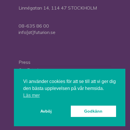
Linnégatan 14, 114 47 STOCKHOLM
08-635 86 00
info[at]futurion.se
Press
Om Futurion
Futurion in English
Vi använder cookies för att se till att vi ger dig
den bästa upplevelsen på vår hemsida.
Läs mer
© 2026 Tankesmedjan Futurion.
Avböj
Godkänn
twitter
facebook
linkedin
instagram
spotify