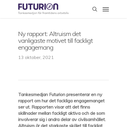
Skip
Menu
to
search
main
content
Ny rapport: Altruism det
vanligaste motivet till fackligt
engagemang
13 oktober, 2021
Tankesmedjan Futurion presenterar en ny
rapport om hur det fackliga engagemanget
ser ut. Rapporten visar att det finns
skillnader mellan fackligt aktiva och de som
involverar sig i andra delar av civilsamhället.
Altruism är det starkaste skälet till fackligt