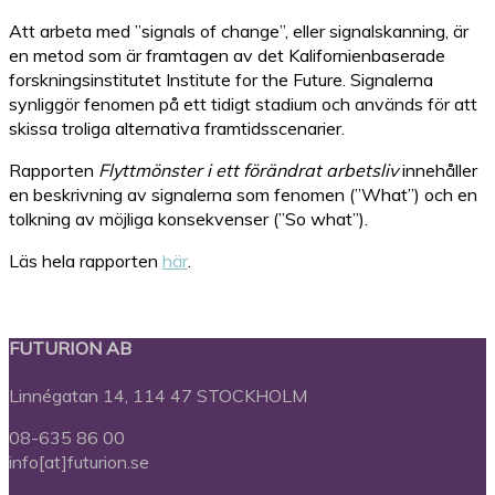
Att arbeta med ”signals of change”, eller signalskanning, är
en metod som är framtagen av det Kalifornienbaserade
forskningsinstitutet Institute for the Future. Signalerna
synliggör fenomen på ett tidigt stadium och används för att
skissa troliga alternativa framtidsscenarier.
Rapporten
Flyttmönster i ett förändrat arbetsliv
innehåller
en beskrivning av signalerna som fenomen (”What”) och en
tolkning av möjliga konsekvenser (”So what”).
Läs hela rapporten
här
.
FUTURION AB
Linnégatan 14, 114 47 STOCKHOLM
08-635 86 00
info[at]futurion.se