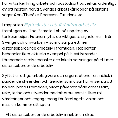
hur vi tänker kring arbete och bostadsort påverkas ordentligt
av att nästan halva Sveriges arbetskår jobbar på distans,
säger Ann-Therése Enarsson, Futurions vd.
I rapporten
Flyttmönster i ett förändrat arbetsliv
,
framtagen av The Remote Lab på uppdrag av
tankesmedjan Futurion, lyfts de viktigaste signalerna – från
Sverige och omvärlden – som visar på ett mer
distansoberoende arbetsliv i framtiden. Rapporten
behandlar flera aktuella exempel på livsstilstrender,
förändrade rörelsemönster och lokala satsningar på ett mer
distansoberoende arbetsliv.
Syftet är att ge arbetsgivare och organisationer en inblick i
pågående skeenden och trender som visar hur vi ser på att
bo och jobba i framtiden, vilket påverkar både arbetssätt,
rekrytering och utvecklar medarbetare samt vilken roll
värderingar och engagemang för företagets vision och
mission kommer att spela.
– Ett distansoberoende arbetsliv innebär en ökad