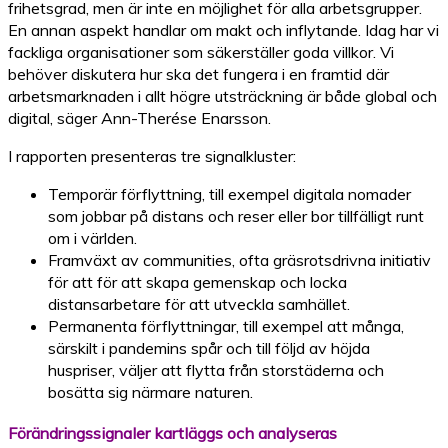
frihetsgrad, men är inte en möjlighet för alla arbetsgrupper.
En annan aspekt handlar om makt och inflytande. Idag har vi
fackliga organisationer som säkerställer goda villkor. Vi
behöver diskutera hur ska det fungera i en framtid där
arbetsmarknaden i allt högre utsträckning är både global och
digital, säger Ann-Therése Enarsson.
I rapporten presenteras tre signalkluster:
Temporär förflyttning, till exempel digitala nomader
som jobbar på distans och reser eller bor tillfälligt runt
om i världen.
Framväxt av communities, ofta gräsrotsdrivna initiativ
för att för att skapa gemenskap och locka
distansarbetare för att utveckla samhället.
Permanenta förflyttningar, till exempel att många,
särskilt i pandemins spår och till följd av höjda
huspriser, väljer att flytta från storstäderna och
bosätta sig närmare naturen.
Förändringssignaler kartläggs och analyseras