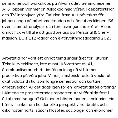
seminarier och workshops på AI-området. Seminarieserien
AI & Jobben var mer än fullbokad hela våren. I debattartiklar
och TV-intervjuer lyfte Futurion fram AI:s påverkan för
jobben, unga på arbetsmarknaden och löneutvecklingen. Så
även i samtal, analyser och föreläsningar under året. Bland
annat fick vi tillfälle att gästföreläsa på Personal & Chef-
mässan, EU:s 112-dagar och e-förvaltningsdagarna 2023.
Arbetstid har varit ett annat tema under året för Futurion.
Teknikutvecklingen, inte minst i kölvattnet av AI,
återaktualiserar arbetstidsförkortning då vi blir mer
produktiva på våra jobb. Vi har ju historiskt också växlat ut
ökat välstånd i tid, som längre semestrar och kortare
arbetsveckor. Är det dags igen för en arbetstidsförkortning?
I Almedalen presenterades rapporten Är vi för alltid fast i
åttatimmarsdagen? Och under hösten har en seminarieserie
hållits: Tankar om tid, där olika perspektiv har brutits och
olika röster hörts, såsom filosofer, sociologer och ekonomer.