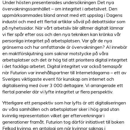
Under hösten presenterades undersökningen Det nya
övervakningssamhället – om integritet i arbetslivet. Den
uppmärksammades bland annat med ett uppslag i Dagens
industri och med ett flertal artiklar såväl på debattsidor som
på nyhetssidor. När vårt arbetsliv blir alltmer digitalt lämnar
vi fler spår efter oss och den nya tekniken kan kränka vår
personliga integritet på arbetsplatsen. Var går de nya
gränserna och hur omfattande är övervakningen? AI innebär
en maktförskjutning som saknar motstycke på våra
arbetsplatser och det är hög tid att prioritera digital integritet
i det fackliga arbetet. Digital integritet var också temaspår
när Futurion var innehållspartner till Internetdagarna – ett av
Sveriges viktigaste event för kunskap om internet och
digitalisering med över 3 000 deltagare. Vi arrangerade ett
flertal paneler där vi lyfte integritet ur flera perspektiv.
Ytterligare ett perspektiv som har lyfts är att digitaliseringen
av våra samhällen och arbetsplatser sker i hög grad utan
kvinnlig representation vilket ger efterverkningar i
generationer framåt. Futurion tog därför initiativet till boken
Felkod kvinna, en antologi om när kvinnor saknas i