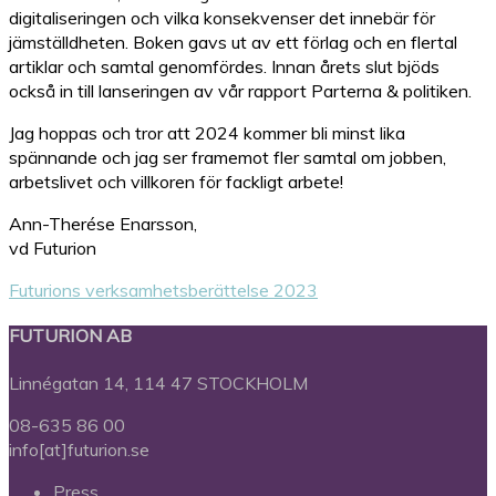
digitaliseringen och vilka konsekvenser det innebär för
jämställdheten. Boken gavs ut av ett förlag och en flertal
artiklar och samtal genomfördes. Innan årets slut bjöds
också in till lanseringen av vår rapport Parterna & politiken.
Jag hoppas och tror att 2024 kommer bli minst lika
spännande och jag ser framemot fler samtal om jobben,
arbetslivet och villkoren för fackligt arbete!
Ann-Therése Enarsson,
vd Futurion
Futurions verksamhetsberättelse 2023
FUTURION AB
Linnégatan 14, 114 47 STOCKHOLM
08-635 86 00
info[at]futurion.se
Press