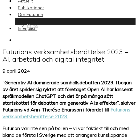
Aktuellt
Publikationer
Om Futurion
Press
In English
search
Futurions verksamhetsberättelse 2023 –
AI, arbetstid och digital integritet
9 april, 2024
”Generativ AI dominerade samhällsdebatten 2023. I början
av året sprider sig ryktet att företaget Open AI har lanserat
språkmodellen ChatGPT och det är på många sätt
startskottet för debatten om generativ AI:s effekter”, skriver
Futurions vd Ann-Therése Enarsson i förordet till
Futurions
verksamhetsberättelse 2023.
Futurion var inte sen på bollen – vi var faktiskt till och med
bland de första i Sverige med att arrangera kunskapande