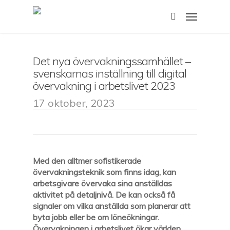
Skip
Menu
to
search
main
content
Det nya övervakningssamhället –
svenskarnas inställning till digital
övervakning i arbetslivet 2023
17 oktober, 2023
Med
den alltmer
sofistikerad
e
övervakningsteknik
som
finns idag, kan
arbetsgivare övervaka
sina
anställdas
aktivitet på detaljnivå.
De kan också
få
signaler om
vilka anställda som planerar att
byta jobb eller
be om löneökningar
.
Övervakningen i arbetslivet ökar världen