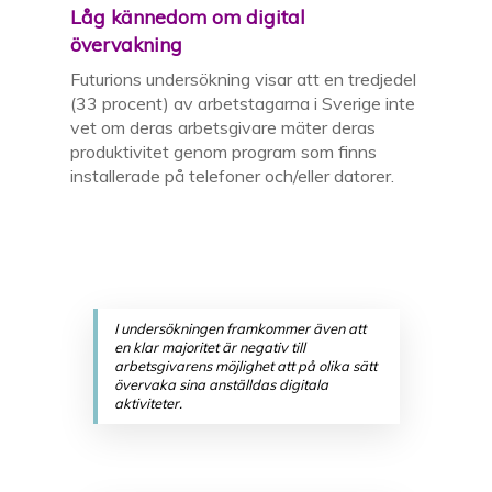
L
åg kännedom
om digital
övervakning
Futurions undersökning visar att e
n tredjedel
(33
procent
)
av arbetstagarna i Sverige
inte
vet
om deras arbetsgivare mäter deras
produktivitet genom program som finns
installerade på telefoner och/eller datorer.
I undersökningen framkommer även att
en klar majoritet är negativ till
arbetsgivarens möjlighet att på olika sätt
övervaka sina anställdas digitala
aktiviteter.