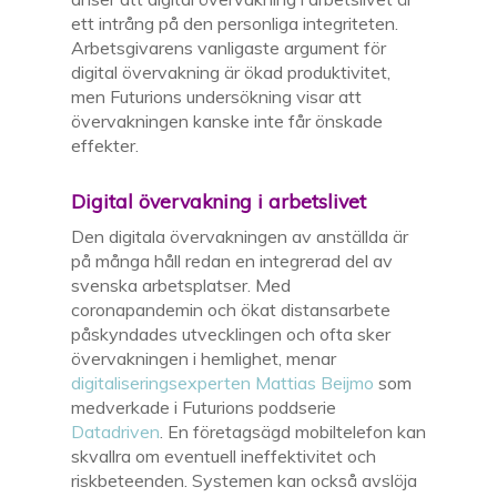
ett intrång på den personliga integriteten.
Arbetsgivarens
vanligaste argument
för
digital övervakning är ökad produktivitet,
men
Futurions
undersökning
vis
ar
att
övervakning
en
kanske
inte får
önskade
effekter
.
Digital övervakning i arbetslivet
Den digitala övervakningen av anställda är
på många håll
redan
en
integrerad del av
svenska arbetsplatser.
Med
coronapandemin och ökat distansarbete
påskyndades
utvecklingen
och ofta sker
övervakningen i hemlighet
,
menar
digitaliseringsexperten Mattias
Beijmo
som
medverka
de
i Futurions
poddserie
Datadriven
.
En företagsägd mobiltelefon
kan
skvallra om eventuell ineffektivitet och
riskbeteenden. Systemen kan också avslöja