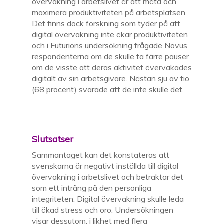
övervakning i arbetslivet är att mäta och
maximera produktiviteten
på arbetsplatsen.
Det finns dock
forskning
som tyder på att
digital övervakning inte ökar produktiviteten
och
i Futurions undersökning
frågade
Novus
respondenterna om de skulle ta färre
pauser
om
de
visste att
deras
aktivitet övervakades
digitalt av
s
in arbetsgivare
.
Nästan
sju
av
tio
(68 procent)
svarade
att de inte skulle det.
Slutsatser
Sammantaget kan det konstateras att
svenskarna är negativt inställda till digital
övervakning i arbetslivet och betraktar det
som ett intrång på den personliga
integriteten. Digital övervakning skulle leda
till ökad stress och oro. Undersökningen
visar dessutom, i likhet med flera