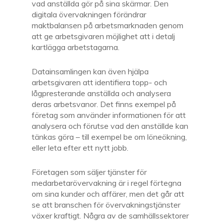
vad
anställ
da
gör på sin
a
skärm
ar
.
Den
digitala övervakningen
förändrar
maktbalansen på arbetsmarknaden genom
att ge arbetsgivaren möjlighet att
i detalj
kartlägga
arbetstagarna
.
Datainsamlingen kan
även hjälpa
arbetsgivaren att identifiera topp- och
lågpresterande anställda och analysera
deras arbetsvanor.
Det finns exempel på
företag som använder informationen för att
analysera och förutse vad den anställde kan
tänkas göra – till exempel be om löneökning,
eller
leta
efter ett nytt jobb.
Företagen som säljer tjänster för
medarbetarövervakning är i regel förtegna
om sina kunder och affärer, men det går att
se att branschen för övervakningstjänster
växer kraftigt. Några av de samhällssektorer