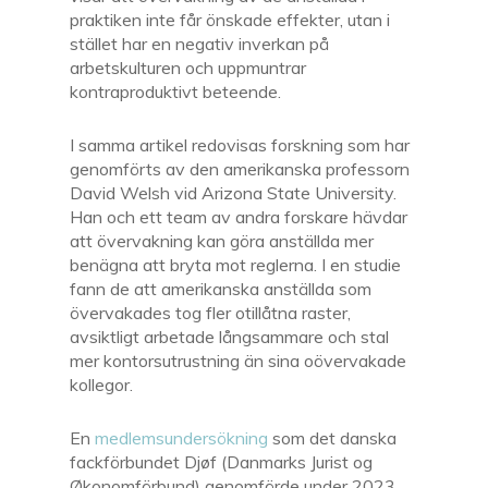
praktiken inte får önskade effekter, utan i
stället har en negativ inverkan på
arbetskulturen och uppmuntrar
kontraproduktivt beteende.
I samma artikel redovisas forskning som har
genomförts av den amerikanska professorn
David Welsh vid Arizona State University.
Han och ett team av andra forskare hävdar
att övervakning kan göra anställda mer
benägna att bryta mot reglerna. I en studie
fann de att amerikanska anställda som
övervakades tog fler otillåtna raster,
avsiktligt arbetade långsammare och stal
mer kontorsutrustning än sina oövervakade
kollegor.
En
medlemsundersökning
som det danska
fackförbundet Djøf (Danmarks Jurist og
Økonomförbund) genomförde under 2023,