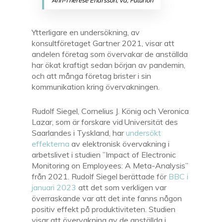
Ann-Therése Enarsson, vd, Futurion
Ytterligare en undersökning, av
konsultföretaget Gartner 2021
,
visar att
andelen företag som övervakar de anställda
har ökat kraftigt sedan början av pandemin,
och att många företag brister i sin
kommunikation kring övervakningen.
Rudolf Siegel, Cornelius J. König och Veronica
Lazar, som är forskare vid Universität des
Saarlandes i Tyskland, har
undersökt
effekterna
av elektronisk övervakning i
arbetslivet i studien ”Impact of Electronic
Monitoring on Employees: A Meta-Analysis”
från 2021. Rudolf Siegel berättade för
BBC i
januari 2023
att det som verkligen var
överraskande var att det inte fanns någon
positiv effekt på produktiviteten. Studien
visar att övervakning av de anställda i