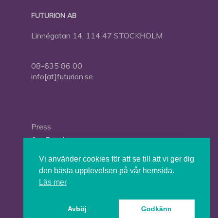
FUTURION AB
Linnégatan 14, 114 47 STOCKHOLM
08-635 86 00
info[at]futurion.se
Press
Om Futurion
Futurion in English
Vi använder cookies för att se till att vi ger dig
den bästa upplevelsen på vår hemsida.
Läs mer
© 2026 Tankesmedjan Futurion.
Avböj
Godkänn