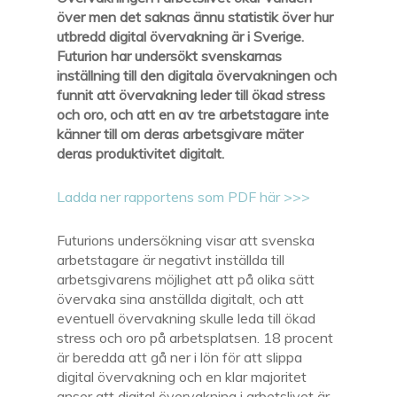
över
men det saknas ännu statistik över hur
utbredd digital övervakning är i Sverige.
Futurion
har
undersökt svenskarnas
inställning till den digitala övervakningen
och
funnit att
övervakning
leder till
ökad
stress
och oro
,
och att en av tre arbetstagare inte
känner till om deras arbetsgivare mäter
deras produktivitet digitalt.
Ladda ner rapportens som PDF här >>>
Futurions
undersökning
visar
att
svenska
arbetstagare
är negativt inställda till
arbetsgivarens möjlighet att på olika sätt
övervaka sina anställda digitalt
,
och att
eventuell övervakning
skulle
led
a
till
ökad
stress och oro
på arbetsplatsen
.
18 procent
är
beredda att gå ner i lön för att slippa
digital
övervakning och en klar majoritet
anser att digital övervakning i arbetslivet är