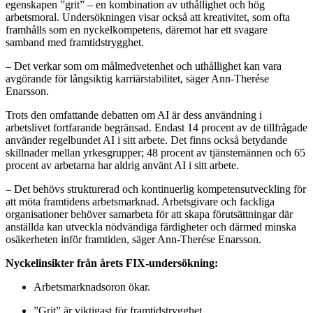
egenskapen ”grit” – en kombination av uthållighet och hög
arbetsmoral. Undersökningen visar också att kreativitet, som ofta
framhålls som en nyckelkompetens, däremot har ett svagare
samband med framtidstrygghet.
– Det verkar som om målmedvetenhet och uthållighet kan vara
avgörande för långsiktig karriärstabilitet, säger Ann-Therése
Enarsson.
Trots den omfattande debatten om AI är dess användning i
arbetslivet fortfarande begränsad. Endast 14 procent av de tillfrågade
använder regelbundet AI i sitt arbete. Det finns också betydande
skillnader mellan yrkesgrupper;
48
procent av tjänstemännen och
65
procent av arbetarna har aldrig använt AI i sitt arbete.
– Det behövs strukturerad och kontinuerlig kompetensutveckling för
att möta framtidens arbetsmarknad. Arbetsgivare och fackliga
organisationer behöver samarbeta för att skapa förutsättningar där
anställda kan utveckla nödvändiga färdigheter och därmed minska
osäkerheten inför framtiden, säger Ann-Therése Enarsson.
Nyckelinsikter från årets FIX-undersökning:
Arbetsmarknadsoron ökar.
”Grit” är viktigast för framtidstrygghet.