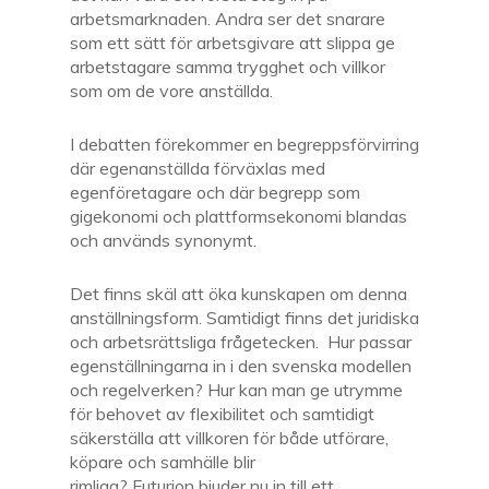
arbetsmarknaden. Andra ser det snarare
som ett sätt för arbetsgivare att slippa ge
arbetstagare samma trygghet och villkor
som om de vore anställda.
I debatten förekommer en begreppsförvirring
där egenanställda förväxlas med
egenföretagare och där begrepp som
gigekonomi och plattformsekonomi blandas
och används synonymt.
Det finns skäl att öka kunskapen om denna
anställningsform. Samtidigt finns det juridiska
och arbetsrättsliga frågetecken. Hur passar
egenställningarna in i den svenska modellen
och regelverken? Hur kan man ge utrymme
för behovet av flexibilitet och samtidigt
säkerställa att villkoren för både utförare,
köpare och samhälle blir
rimliga? Futurion bjuder nu in till ett