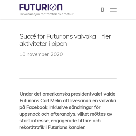
Skip
Menu
to
search
main
content
Succé för Futurions valvaka – fler
aktiviteter i pipen
10 november, 2020
Under det amerikanska presidentvalet valde
Futurions Carl Melin att livesända en valvaka
på Facebook, inklusive sändningar för
uppsnack och efteranalys, vilket möttes av
stort intresse, engagerade tittare och
rekordtrafik i Futurions kanaler.