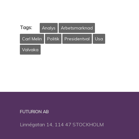
Tags:
Analys
Arbetsmarknad
Carl Melin
Politik
Presidentval
Usa
Valvaka
FUTURION AB
Linnégatan 14, 114 47 STOCKHOLM