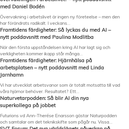
med Daniel Bodén
Övervakning i arbetslivet är ingen ny företeelse – men den
har förändrats radikalt. I veckans…
Framtidens färdigheter: Så lyckas du med AI –
nytt poddavsnitt med Paulina Modlitba
När den första uppståndelsen kring AI har lagt sig och
verkligheten kommer ikapp står många…
Framtidens färdigheter: Hjärnhälsa på
arbetsplatsen – nytt poddavsnitt med Linda
Jarnhamn
Vi har utvecklat arbetsvanor som är totalt motsatta till vad
våra hjärnor behöver. Resultatet? Ett…
Naturvetarpodden: Så blir AI din nya
superkollega på jobbet
Futurions vd Ann-Therése Enarsson gästar Naturpodden
och samtalar om det teknikskifte som pågår nu. Vissa…
SVT Forum: Det nya världslägets påverkan på