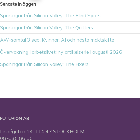
Senaste inläggen
Spaningar från Silicon Valley: The Blind Spots
Spaningar från Silicon Valley: The Quitters
AW-samtal 3 sep: Kvinnor, AI och nästa maktskifte
Övervakning i arbetslivet: ny artikelserie i augusti 2026
Spaningar från Silicon Valley: The Fixers
FUTURION AB
Linnégatan 14, 114 47 STOCKHOLM
08-635 86 00