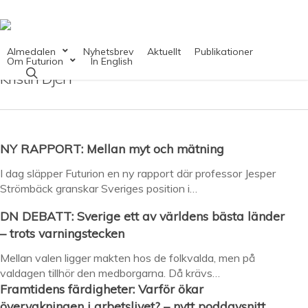
Skip
to
main
content
Almedalen
Nyhetsbrev
Aktuellt
Publikationer
Om Futurion
In English
search
Kristin Djerf
NY RAPPORT: Mellan myt och mätning
I dag släpper Futurion en ny rapport där professor Jesper
Strömbäck granskar Sveriges position i…
DN DEBATT: Sverige ett av världens bästa länder
– trots varningstecken
Mellan valen ligger makten hos de folkvalda, men på
valdagen tillhör den medborgarna. Då krävs…
Framtidens färdigheter: Varför ökar
övervakningen i arbetslivet? – nytt poddavsnitt