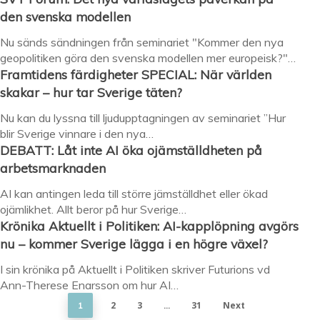
den svenska modellen
Nu sänds sändningen från seminariet "Kommer den nya
geopolitiken göra den svenska modellen mer europeisk?"…
Framtidens färdigheter SPECIAL: När världen
skakar – hur tar Sverige täten?
Nu kan du lyssna till ljudupptagningen av seminariet ”Hur
blir Sverige vinnare i den nya…
DEBATT: Låt inte AI öka ojämställdheten på
arbetsmarknaden
AI kan antingen leda till större jämställdhet eller ökad
ojämlikhet. Allt beror på hur Sverige…
Krönika Aktuellt i Politiken: AI-kapplöpning avgörs
nu – kommer Sverige lägga i en högre växel?
I sin krönika på Aktuellt i Politiken skriver Futurions vd
Ann-Therese Enarsson om hur AI…
2
3
31
Next
1
…