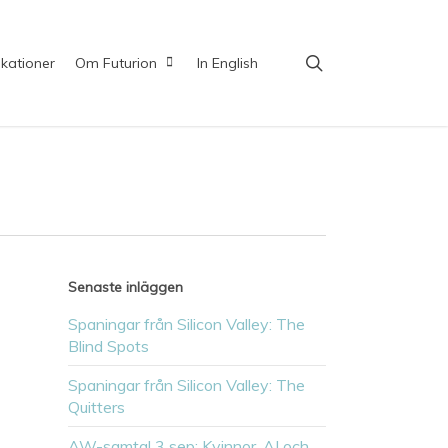
search
ikationer
Om Futurion
In English
Senaste inläggen
Spaningar från Silicon Valley: The
Blind Spots
Spaningar från Silicon Valley: The
Quitters
AW-samtal 3 sep: Kvinnor, AI och