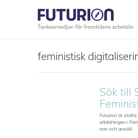
Skip
to
main
content
feministisk digitaliseri
Sök till
Feminist
Futurion är stolt
utbildningen i Fem
mer och ansök!