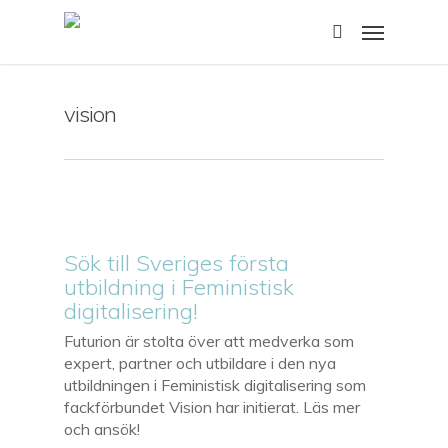
Skip
Menu
to
search
main
content
vision
Sök till Sveriges första
utbildning i Feministisk
digitalisering!
Futurion är stolta över att medverka som
expert, partner och utbildare i den nya
utbildningen i Feministisk digitalisering som
fackförbundet Vision har initierat. Läs mer
och ansök!