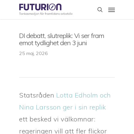
Skip
Menu
to
search
main
content
DI debatt, slutreplik: Vi ser fram
emot tydlighet den 3 juni
25 maj, 2026
Statsråden
Lotta Edholm och
Nina Larsson ger i sin replik
ett besked vi välkomnar:
regeringen vill att fler flickor