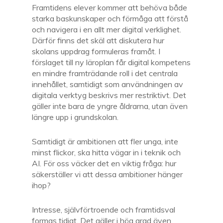
Framtidens elever kommer att behöva både
starka baskunskaper och förmåga att förstå
och navigera i en allt mer digital verklighet.
Därför finns det skäl att diskutera hur
skolans uppdrag formuleras framåt. I
förslaget till ny läroplan får digital kompetens
en mindre framträdande roll i det centrala
innehållet, samtidigt som användningen av
digitala verktyg beskrivs mer restriktivt. Det
gäller inte bara de yngre åldrarna, utan även
längre upp i grundskolan.
Samtidigt är ambitionen att fler unga, inte
minst flickor, ska hitta vägar in i teknik och
AI. För oss väcker det en viktig fråga: hur
säkerställer vi att dessa ambitioner hänger
ihop?
Intresse, självförtroende och framtidsval
formas tidigt. Det gäller i hög grad även