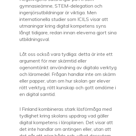
gymnasieämne, STEM-delegation och
ingenjörsutbildningar är viktiga. Men
internationella studier som ICILS visar att
utmaningar kring digital kompetens syns
långt tidigare, redan innan eleverna gjort sina
utbildningsval.
Låt oss också vara tydliga: detta är inte ett
argument för mer skärmtid eller
ogenomtänkt användning av digitala verktyg
och läromedel. Frågan handlar inte om skärm
eller papper, utan om hur skolan ger elever
rätt verktyg, rätt kunskap och gott omdöme i
en digital samtid.
I Finland kombineras stark läsförmåga med
tydlighet kring skolans uppdrag vad gäller
digital kompetens i läroplanen. Det visar att
det inte handlar om antingen eller, utan att
det går att göra både och, vilket dessutom