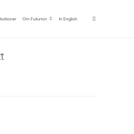
search
ikationer
Om Futurion
In English
t