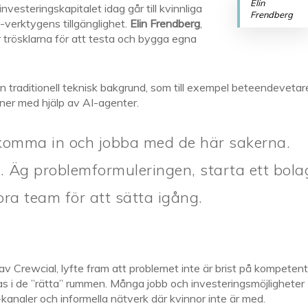
Elin
nvesteringskapitalet idag går till kvinnliga
Frendberg
I-verktygens tillgänglighet.
Elin Frendberg
,
 trösklarna för att testa och bygga egna
 traditionell teknisk bakgrund, som till exempel beteendevetar
ioner med hjälp av AI-agenter.
i komma in och jobba med de här sakerna.
gt. Äg problemformuleringen, starta ett bola
ora team för att sätta igång.
 av Crewcial, lyfte fram att problemet inte är brist på kompeten
as i de ”rätta” rummen. Många jobb och investeringsmöjligheter
analer och informella nätverk där kvinnor inte är med.