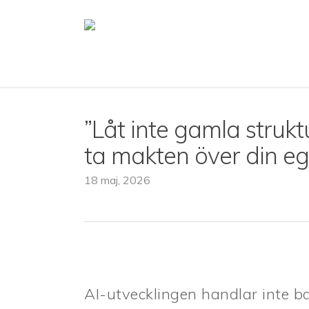
Skip
to
main
content
”Låt inte gamla struktu
ta makten över din eg
18 maj, 2026
AI-utvecklingen handlar inte b