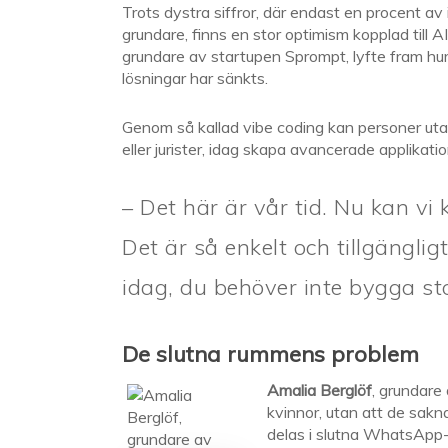
Trots dystra siffror, där endast en procent av i
grundare, finns en stor optimism kopplad till A
grundare av startupen Sprompt, lyfte fram hur
lösningar har sänkts.
Genom så kallad vibe coding kan personer utan
eller jurister, idag skapa avancerade applikat
– Det här är vår tid. Nu kan v
Det är så enkelt och tillgängli
idag, du behöver inte bygga st
De slutna rummens problem
Amalia Berglöf
, grundare
kvinnor, utan att de sakn
delas i slutna WhatsApp-k