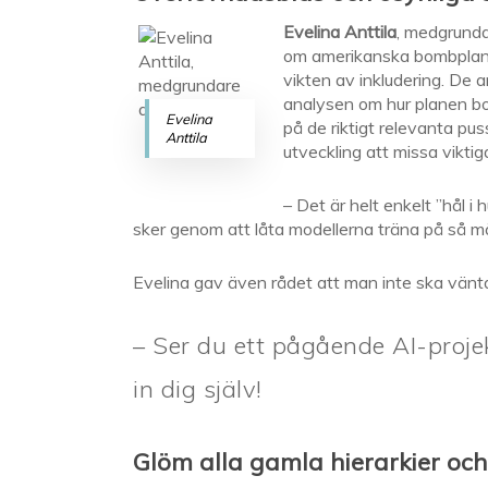
Evelina Anttila
, medgrunda
om amerikanska bombplan u
vikten av inkludering. De
analysen om hur planen bo
Evelina
på de riktigt relevanta pu
Anttila
utveckling att missa vikti
– Det är helt enkelt ”hål 
sker genom att låta modellerna träna på så må
Evelina gav även rådet att man inte ska vänta p
– Ser du ett pågående AI-projek
in dig själv!
Glöm alla gamla hierarkier och 