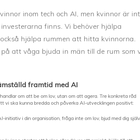
kvinnor inom tech och AI, men kvinnor är in
investerarna finns. Vi behöver hjälpa
n också hjälpa rummen att hitta kvinnorna.
 på att våga bjuda in män till de rum som v
jämställd framtid med AI
 handlar om att be om lov, utan om att agera. Tre konkreta råd
 att vi ska kunna bredda och påverka AI-utvecklingen positivt:
initiativ i din organisation, fråga inte om lov, bjud med dig själ