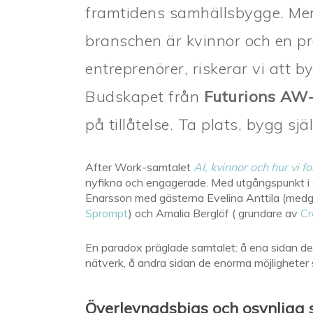
framtidens samhällsbygge. Men
branschen är kvinnor och en pro
entreprenörer, riskerar vi att 
Budskapet från
Futurions AW-
på tillåtelse. Ta plats, bygg sj
After Work-samtalet
AI, kvinnor och hur vi 
nyfikna och engagerade. Med utgångspunkt i 
Enarsson med gästerna Evelina Anttila (med
Sprompt
) och Amalia Berglöf ( grundare av
Cr
En paradox präglade samtalet: å ena sidan de 
nätverk, å andra sidan de enorma möjligheter
Överlevnadsbias och osynliga 