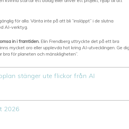
 kvinna startar ett bolag eller driver ett projekt, hjälp till att
änglig för alla. Vänta inte på att bli ”insläppt” i de slutna
ed AI-verktyg.
romsa in i framtiden.
Elin Frendberg uttryckte det på ett bra
t finns mycket oro eller upplevda hot kring AI-utvecklingen. Ge di
r bra för planeten och mänskligheten”.
plan stänger ute flickor från AI
et 2026