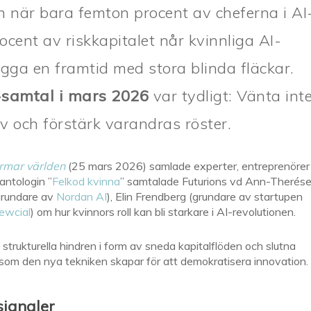
 när bara femton procent av cheferna i AI
cent av riskkapitalet når kvinnliga AI-
bygga en framtid med stora blinda fläckar.
samtal i mars 2026
var tydligt: Vänta int
älv och förstärk varandras röster.
formar världen
(25 mars 2026) samlade experter, entreprenörer
antologin ”
Felkod kvinna
” samtalade Futurions vd Ann-Therés
grundare av
Nordan AI
), Elin Frendberg (grundare av startupen
ewcial
) om hur kvinnors roll kan bli starkare i AI-revolutionen.
strukturella hindren i form av sneda kapitalflöden och slutna
 som den nya tekniken skapar för att demokratisera innovation.
signaler