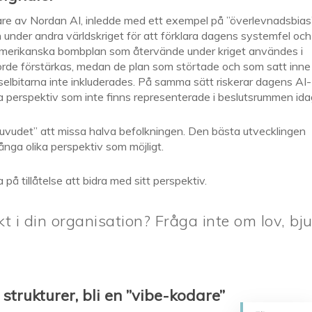
re av Nordan AI, inledde med ett exempel på ”överlevnadsbias”
nder andra världskriget för att förklara dagens systemfel och
 amerikanska bombplan som återvände under kriget användes i
rde förstärkas, medan de plan som störtade och som satt inne
sselbitarna inte inkluderades. På samma sätt riskerar dagens AI-
ga perspektiv som inte finns representerade i beslutsrummen ida
i huvudet” att missa halva befolkningen. Den bästa utvecklingen
nga olika perspektiv som möjligt.
å tillåtelse att bidra med sitt perspektiv.
t i din organisation? Fråga inte om lov, bj
strukturer, bli en ”vibe-kodare”