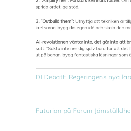
2. ”Amplify her”: Förstärk kvinnors röster.
Om en
sprida ordet, ge stöd.
3. ”Outbuild them”:
Utnyttja att tekniken är tillg
kretsarna, bygg din egen idé och skala den m
AI-revolutionen väntar inte, det går inte att b
sätt: ”Sakta inte ner dig själv bara för att de
ut på banan, bygg fantastiska lösningar som ä
DI Debatt: Regeringens nya läro
Futurion på Forum Jämställdh