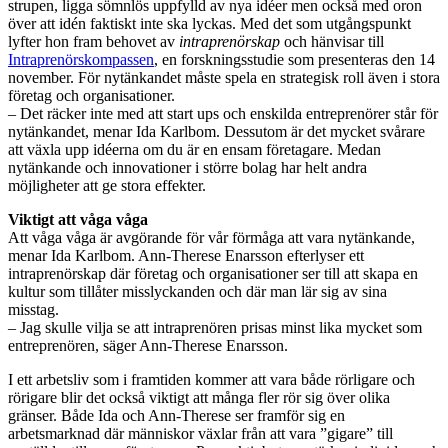
strupen, ligga sömnlös uppfylld av nya idéer men också med oron
över att idén faktiskt inte ska lyckas. Med det som utgångspunkt
lyfter hon fram behovet av
intraprenörskap
och hänvisar till
Intraprenörskompassen
, en forskningsstudie som presenteras den 14
november. För nytänkandet måste spela en strategisk roll även i stora
företag och organisationer.
– Det räcker inte med att start ups och enskilda entreprenörer står för
nytänkandet, menar Ida Karlbom. Dessutom är det mycket svårare
att växla upp idéerna om du är en ensam företagare. Medan
nytänkande och innovationer i större bolag har helt andra
möjligheter att ge stora effekter.
Viktigt att våga våga
Att våga våga är avgörande för vår förmåga att vara nytänkande,
menar Ida Karlbom. Ann-Therese Enarsson efterlyser ett
intraprenörskap där företag och organisationer ser till att skapa en
kultur som tillåter misslyckanden och där man lär sig av sina
misstag.
– Jag skulle vilja se att intraprenören prisas minst lika mycket som
entreprenören, säger Ann-Therese Enarsson.
I ett arbetsliv som i framtiden kommer att vara både rörligare och
rörigare blir det också viktigt att många fler rör sig över olika
gränser. Både Ida och Ann-Therese ser framför sig en
arbetsmarknad där människor växlar från att vara ”gigare” till