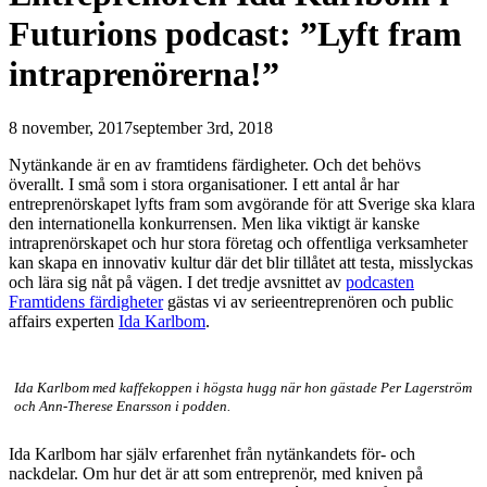
Futurions podcast: ”Lyft fram
intraprenörerna!”
8 november, 2017
september 3rd, 2018
Nytänkande är en av framtidens färdigheter. Och det behövs
överallt. I små som i stora organisationer. I ett antal år har
entreprenörskapet lyfts fram som avgörande för att Sverige ska klara
den internationella konkurrensen. Men lika viktigt är kanske
intraprenörskapet och hur stora företag och offentliga verksamheter
kan skapa en innovativ kultur där det blir tillåtet att testa, misslyckas
och lära sig nåt på vägen. I det tredje avsnittet av
podcasten
Framtidens färdigheter
gästas vi av serieentreprenören och public
affairs experten
Ida Karlbom
.
Ida Karlbom med kaffekoppen i högsta hugg när hon gästade Per Lagerström
och Ann-Therese Enarsson i podden.
Ida Karlbom har själv erfarenhet från nytänkandets för- och
nackdelar. Om hur det är att som entreprenör, med kniven på