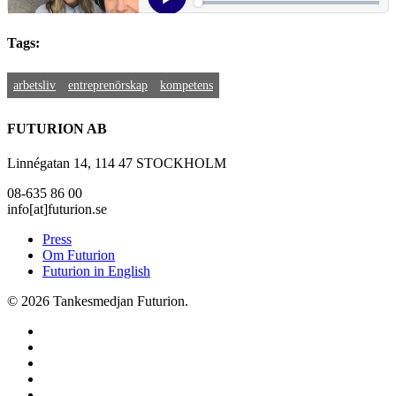
Tags:
arbetsliv
entreprenörskap
kompetens
FUTURION AB
Linnégatan 14, 114 47 STOCKHOLM
08-635 86 00
info[at]futurion.se
Press
Om Futurion
Futurion in English
© 2026 Tankesmedjan Futurion.
twitter
facebook
linkedin
instagram
spotify