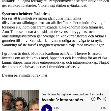
anställda, till egna företagare. Perspektivbytena stärker individen och
ger en ökad förståelse. Vilket i sig stärker nytänkandet.
Systemen behöver förändras
Ida ser att trygghetssystemen idag utgår ifrån långa
tillsvidareanställningar, trots att allt fler ”mer eller mindre frivilligt”
försörjer sig inom den framväxande gig-ekonomin som frilansare.
Ann-Therese menar å sin sida att de svenska trygghets- och
omställningssystemen ger Sverige en konkurrensfördel och bidrar i
grunden till att vi Svenskar kan vara modiga och våga testa nytt.
Samtidigt måste förstås trygghetssystemen följa med utvecklingen.
I grunden är dock både Ida Karlbom och Ann-Therese Enarsson
överens om att det krävs mod, öppenhet och ledarskap för att vi ska
kunna släppa fram både entreprenörskap och intraprenörskap. Något
det kommer behövas mer av i framtidens arbetsliv.
Lyssna på avsnittet direkt här: