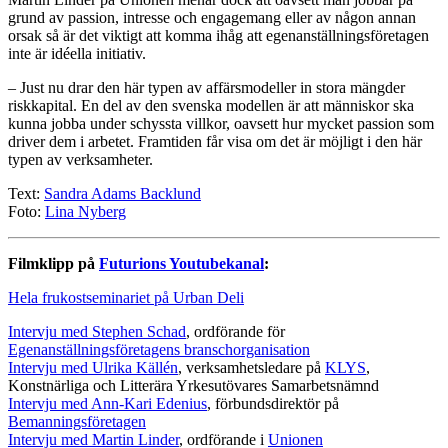
grund av passion, intresse och engagemang eller av någon annan
orsak så är det viktigt att komma ihåg att egenanställningsföretagen
inte är idéella initiativ.
– Just nu drar den här typen av affärsmodeller in stora mängder
riskkapital. En del av den svenska modellen är att människor ska
kunna jobba under schyssta villkor, oavsett hur mycket passion som
driver dem i arbetet. Framtiden får visa om det är möjligt i den här
typen av verksamheter.
Text:
Sandra Adams Backlund
Foto:
Lina Nyberg
Filmklipp på
Futurions Youtubekanal
:
Hela frukostseminariet på Urban Deli
Intervju med Stephen Schad
, ordförande för
Egenanställningsföretagens branschorganisation
Intervju med Ulrika Källén
, verksamhetsledare på
KLYS
,
Konstnärliga och Litterära Yrkesutövares Samarbetsnämnd
Intervju med Ann-Kari Edenius
, förbundsdirektör på
Bemanningsföretagen
Intervju med Martin Linder
, ordförande i
Unionen