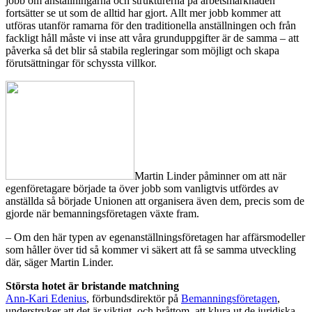
jobb om anställningarna och strukturerna på arbetsmarknaden
fortsätter se ut som de alltid har gjort. Allt mer jobb kommer att
utföras utanför ramarna för den traditionella anställningen och från
fackligt håll måste vi inse att våra grunduppgifter är de samma – att
påverka så det blir så stabila regleringar som möjligt och skapa
förutsättningar för schyssta villkor.
Martin Linder påminner om att när
egenföretagare började ta över jobb som vanligtvis utfördes av
anställda så började Unionen att organisera även dem, precis som de
gjorde när bemanningsföretagen växte fram.
– Om den här typen av egenanställningsföretagen har affärsmodeller
som håller över tid så kommer vi säkert att få se samma utveckling
där, säger Martin Linder.
Största hotet är bristande matchning
Ann-Kari Edenius
, förbundsdirektör på
Bemanningsföretagen
,
understryker att det är viktigt, och bråttom, att klura ut de juridiska