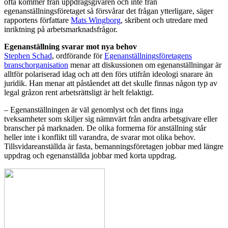
ofta kommer från uppdragsgivaren och inte från
egenanställningsföretaget så försvårar det frågan ytterligare, säger
rapportens författare
Mats Wingborg
, skribent och utredare med
inriktning på arbetsmarknadsfrågor.
Egenanställning svarar mot nya behov
Stephen Schad
, ordförande för
Egenanställningsföretagens
branschorganisation
menar att diskussionen om egenanställningar är
alltför polariserad idag och att den förs utifrån ideologi snarare än
juridik. Han menar att påståendet att det skulle finnas någon typ av
legal gråzon rent arbetsrättsligt är helt felaktigt.
– Egenanställningen är väl genomlyst och det finns inga
tveksamheter som skiljer sig nämnvärt från andra arbetsgivare eller
branscher på marknaden. De olika formerna för anställning står
heller inte i konflikt till varandra, de svarar mot olika behov.
Tillsvidareanställda är fasta, bemanningsföretagen jobbar med längre
uppdrag och egenanställda jobbar med korta uppdrag.