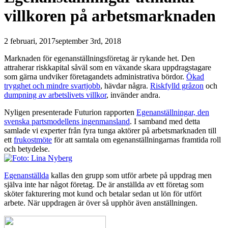
villkoren på arbetsmarknaden
2 februari, 2017
september 3rd, 2018
Marknaden för egenanställningsföretag är rykande het. Den
attraherar riskkapital såväl som en växande skara uppdragstagare
som gärna undviker företagandets administrativa bördor.
Ökad
trygghet och mindre svartjobb
, hävdar några.
Riskfylld gråzon
och
dumpning av arbetslivets villkor
, invänder andra.
Nyligen presenterade Futurion rapporten
Egenanställningar, den
svenska partsmodellens ingenmansland
. I samband med detta
samlade vi experter från fyra tunga aktörer på arbetsmarknaden till
ett
frukostmöte
för att samtala om egenanställningarnas framtida roll
och betydelse.
Egenanställda
kallas den grupp som utför arbete på uppdrag men
själva inte har något företag. De är anställda av ett företag som
sköter fakturering mot kund och betalar sedan ut lön för utfört
arbete. När uppdragen är över så upphör även anställningen.