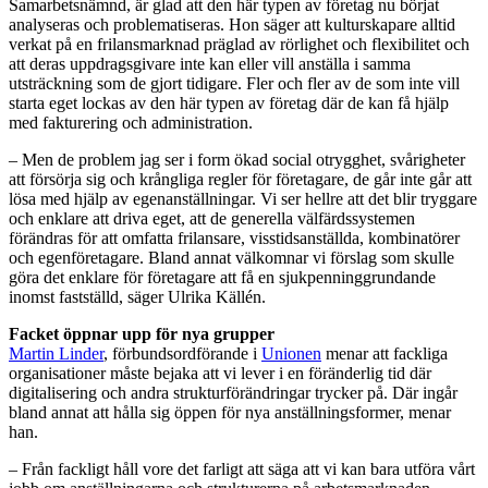
Samarbetsnämnd, är glad att den här typen av företag nu börjat
analyseras och problematiseras. Hon säger att kulturskapare alltid
verkat på en frilansmarknad präglad av rörlighet och flexibilitet och
att deras uppdragsgivare inte kan eller vill anställa i samma
utsträckning som de gjort tidigare. Fler och fler av de som inte vill
starta eget lockas av den här typen av företag där de kan få hjälp
med fakturering och administration.
– Men de problem jag ser i form ökad social otrygghet, svårigheter
att försörja sig och krångliga regler för företagare, de går inte går att
lösa med hjälp av egenanställningar. Vi ser hellre att det blir tryggare
och enklare att driva eget, att de generella välfärdssystemen
förändras för att omfatta frilansare, visstidsanställda, kombinatörer
och egenföretagare. Bland annat välkomnar vi förslag som skulle
göra det enklare för företagare att få en sjukpenninggrundande
inomst fastställd, säger Ulrika Källén.
Facket öppnar upp för nya grupper
Martin Linder
, förbundsordförande i
Unionen
menar att fackliga
organisationer måste bejaka att vi lever i en föränderlig tid där
digitalisering och andra strukturförändringar trycker på. Där ingår
bland annat att hålla sig öppen för nya anställningsformer, menar
han.
– Från fackligt håll vore det farligt att säga att vi kan bara utföra vårt