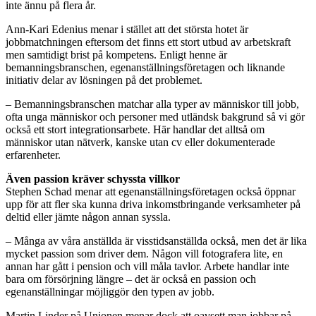
inte ännu på flera år.
Ann-Kari Edenius menar i stället att det största hotet är
jobbmatchningen eftersom det finns ett stort utbud av arbetskraft
men samtidigt brist på kompetens. Enligt henne är
bemanningsbranschen, egenanställningsföretagen och liknande
initiativ delar av lösningen på det problemet.
– Bemanningsbranschen matchar alla typer av människor till jobb,
ofta unga människor och personer med utländsk bakgrund så vi gör
också ett stort integrationsarbete. Här handlar det alltså om
människor utan nätverk, kanske utan cv eller dokumenterade
erfarenheter.
Även passion kräver schyssta villkor
Stephen Schad menar att egenanställningsföretagen också öppnar
upp för att fler ska kunna driva inkomstbringande verksamheter på
deltid eller jämte någon annan syssla.
– Många av våra anställda är visstidsanställda också, men det är lika
mycket passion som driver dem. Någon vill fotografera lite, en
annan har gått i pension och vill måla tavlor. Arbete handlar inte
bara om försörjning längre – det är också en passion och
egenanställningar möjliggör den typen av jobb.
Martin Linder på Unionen menar dock att oavsett man jobbar på