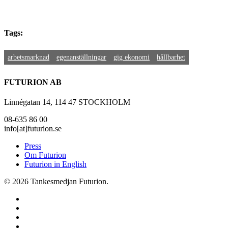
Tags:
arbetsmarknad
egenanställningar
gig ekonomi
hållbarhet
FUTURION AB
Linnégatan 14, 114 47 STOCKHOLM
08-635 86 00
info[at]futurion.se
Press
Om Futurion
Futurion in English
© 2026 Tankesmedjan Futurion.
twitter
facebook
linkedin
instagram