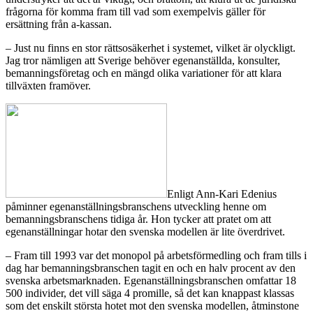
frågorna för komma fram till vad som exempelvis gäller för
ersättning från a-kassan.
– Just nu finns en stor rättsosäkerhet i systemet, vilket är olyckligt.
Jag tror nämligen att Sverige behöver egenanställda, konsulter,
bemanningsföretag och en mängd olika variationer för att klara
tillväxten framöver.
Enligt Ann-Kari Edenius
påminner egenanställningsbranschens utveckling henne om
bemanningsbranschens tidiga år. Hon tycker att pratet om att
egenanställningar hotar den svenska modellen är lite överdrivet.
– Fram till 1993 var det monopol på arbetsförmedling och fram tills i
dag har bemanningsbranschen tagit en och en halv procent av den
svenska arbetsmarknaden. Egenanställningsbranschen omfattar 18
500 individer, det vill säga 4 promille, så det kan knappast klassas
som det enskilt största hotet mot den svenska modellen, åtminstone