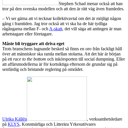
Stephen Schad menar också att han
tror på den svenska modellen och att den är rätt väg även framledes.
– Vi ser gärna att vi tecknar kollektivavtal om det är möjligt någon
gång i framtiden. Jag tror också att vi ska ha de här tydliga
rågångarna mellan F- och
A-skatt
, det vill säga att antingen är man
arbetstagare eller företagare.
Måste bli tryggare att driva eget
Trots branschens lugnande besked så finns en oro från fackligt håll
över att människor ska ramla mellan stolarna. Att det här är början
på ett
race to the bottom
och inkörsporten till social dumpning. Eller
att affärsmodellerna är för kortsiktiga eftersom de grundar sig på
senfärdig och bristande reglering på området.
Ulrika Källén
, verksamhetsledare
på
KLYS
, Konstnärliga och Litterära Yrkesutövares