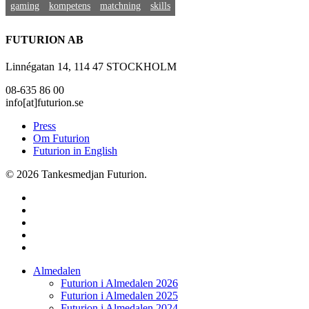
gaming
kompetens
matchning
skills
FUTURION AB
Linnégatan 14, 114 47 STOCKHOLM
08-635 86 00
info[at]futurion.se
Press
Om Futurion
Futurion in English
© 2026 Tankesmedjan Futurion.
twitter
facebook
linkedin
instagram
spotify
Close
Almedalen
Menu
Futurion i Almedalen 2026
Futurion i Almedalen 2025
Futurion i Almedalen 2024