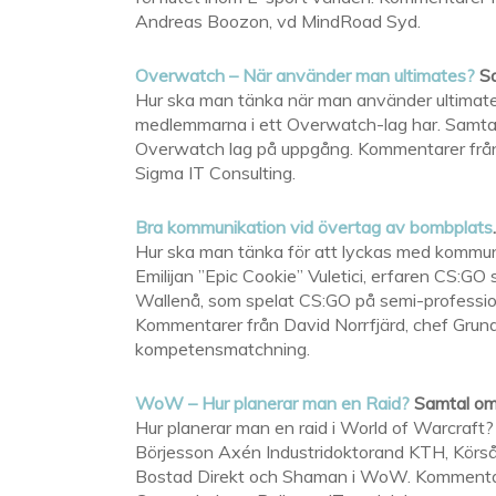
Andreas Boozon, vd MindRoad Syd.
Overwatch – När använder man ultimates?
Sa
Hur ska man tänka när man använder ultimates
medlemmarna i ett Overwatch-lag har. Samtal m
Overwatch lag på uppgång. Kommentarer från
Sigma IT Consulting.
Bra kommunikation vid övertag av bombplats
Hur ska man tänka för att lyckas med kommu
Emilijan ”Epic Cookie” Vuletici, erfaren CS:GO 
Wallenå, som spelat CS:GO på semi-profession
Kommentarer från David Norrfjärd, chef Grun
kompetensmatchning.
WoW – Hur planerar man en Raid?
Samtal om 
Hur planerar man en raid i World of Warcraft
Börjesson Axén Industridoktorand KTH, Körs
Bostad Direkt och Shaman i WoW. Kommentare