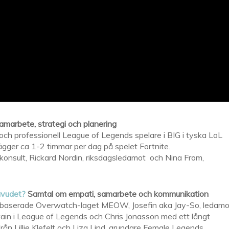
marbete, strategi och planering
ch professionell League of Legends spelare i BIG i tyska LoL
ägger ca 1-2 timmar per dag på spelet Fortnite.
onsult, Rickard Nordin, riksdagsledamot och Nina From,
uvudet?
Samtal om empati, samarbete och kommunikation
-baserade Overwatch-laget MEOW, Josefin aka Jay-So, ledamo
ain i League of Legends och Chris Jonasson med ett långt
ån Lillie Klefelt och Liza Lind, grundare Female Legends,