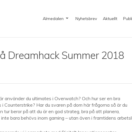
Almedalen
Nyhetsbrev
Aktuellt
Publ
e på Dreamhack Summer 2018
När använder du ultimates i Overwatch? Och hur ser en bra
i Counterstrike? Har du svaren på dom här frågorna så är du
in tur beror på att du är en god strateg, bra på att planera,
inte bara behövs inom gaming – utan även i framtidens arbetsli