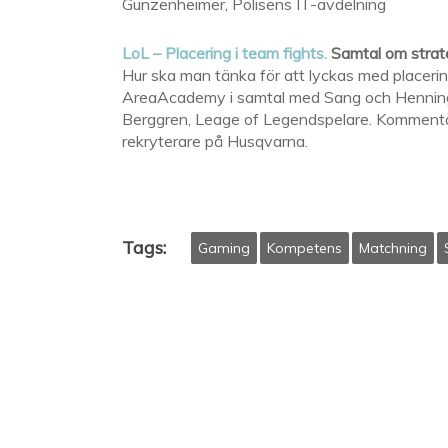
Gunzenheimer, Polisens IT-avdelning
LoL – Placering i team fights.
Samtal om strate
Hur ska man tänka för att lyckas med placerin
AreaAcademy i samtal med Sang och Henning
Berggren, Leage of Legendspelare. Kommentar
rekryterare på Husqvarna.
Tags:
Gaming
Kompetens
Matchning