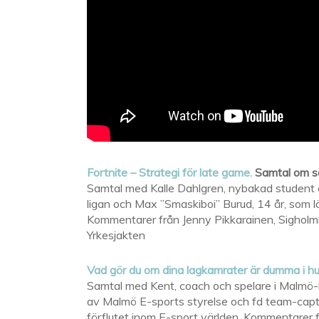
Fortnite – Strategi för late game.
Samtal om sa
Samtal med Kalle Dahlgren, nybakad student o
ligan och Max ”Smaskiboi” Burud, 14 år, som l
Kommentarer från Jenny Pikkarainen, Sigholmk
Yrkesjakten
Vad gör du om dina lagkamrater är dumma i h
Samtal med Kent, coach och spelare i Malmö
av Malmö E-sports styrelse och fd team-capt
förflutet inom E-sport världen. Kommentarer fr