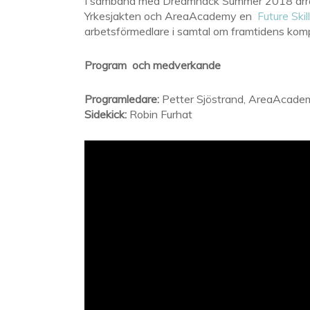
I samband med Dreamhack Summer 2018 arrang
Yrkesjakten och AreaAcademy en
Future Ski
arbetsförmedlare i samtal om framtidens kompe
Program och medverkande
Programledare:
Petter Sjöstrand, AreaAcadem
Sidekick:
Robin Furhat