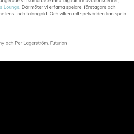
erade vi i samarbete med Digitalt Innovationscenter,
lls Lounge
. Där möter vi erfarna spelare, företagare och
tens- och talangjakt. Och vilken roll spelvärlden kan spela.
y och Per Lagerström, Futurion