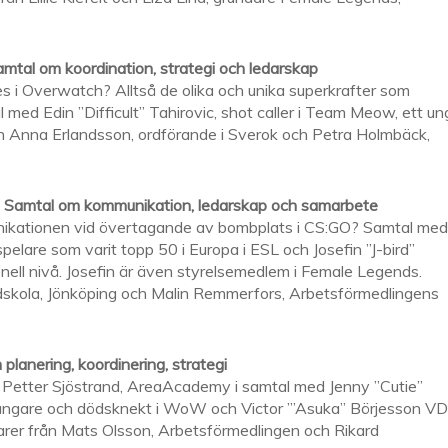
mtal om koordination, strategi och ledarskap
 i Overwatch? Alltså de olika och unika superkrafter som
ed Edin ”Difficult” Tahirovic, shot caller i Team Meow, ett un
 Anna Erlandsson, ordförande i Sverok och Petra Holmbäck,
. Samtal om kommunikation, ledarskap och samarbete
nikationen vid övertagande av bombplats i CS:GO? Samtal med
spelare som varit topp 50 i Europa i ESL och Josefin ”J-bird”
ell nivå. Josefin är även styrelsemedlem i Female Legends.
dskola, Jönköping och Malin Remmerfors, Arbetsförmedlingens
planering, koordinering, strategi
? Petter Sjöstrand, AreaAcademy i samtal med Jenny ”Cutie”
ångare och dödsknekt i WoW och Victor ”’Asuka” Börjesson VD
r från Mats Olsson, Arbetsförmedlingen och Rikard