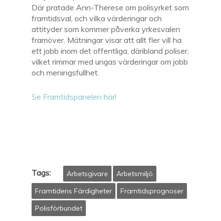
Där pratade Ann-Therese om polisyrket som
framtidsval, och vilka värderingar och
attityder som kommer påverka yrkesvalen
framöver. Mätningar visar att allt fler vill ha
ett jobb inom det offentliga, däribland poliser,
vilket rimmar med ungas värderingar om jobb
och meningsfullhet.
Se Framtidspanelen här!
Tags:
Arbetsgivare
Arbetsmiljö
Framtidens Färdigheter
Framtidsprognoser
Polisförbundet