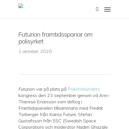
Skip
Menu
to
search
main
content
Futurion framtidsspanar om
polisyrket
1 oktober, 2020
Futurion var på plats på
Polisförbundets
kongress den 23 september genom vd Ann-
Therese Enarsson som deltog i
Framtidspanelen tillsammans med Fredrik
Torberger från Kairos Future, Stefan
Gustafsson från SSC (Swedish Space
Corporation) och moderator Nadim Ghazale.