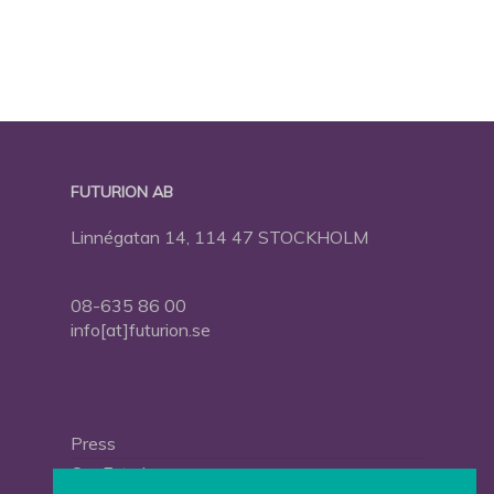
FUTURION AB
Linnégatan 14, 114 47 STOCKHOLM
08-635 86 00
info[at]futurion.se
Press
Om Futurion