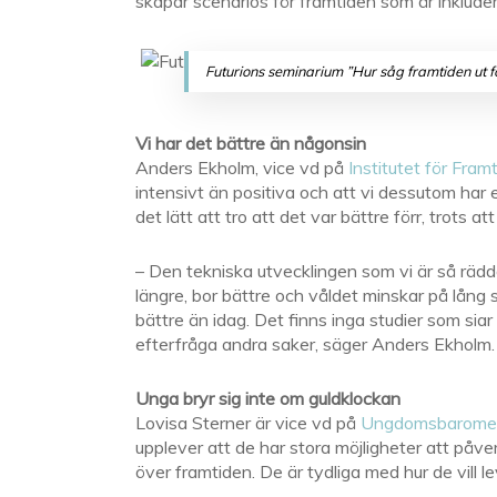
skapar scenarios för framtiden som är inklude
Futurions seminarium ”Hur såg framtiden ut 
Vi har det bättre än någonsin
Anders Ekholm, vice vd på
Institutet för Fram
intensivt än positiva och att vi dessutom ha
det lätt att tro att det var bättre förr, trots a
– Den tekniska utvecklingen som vi är så rädda 
längre, bor bättre och våldet minskar på lång s
bättre än idag. Det finns inga studier som siar 
efterfråga andra saker, säger Anders Ekholm.
Unga bryr sig inte om guldklockan
Lovisa Sterner är vice vd på
Ungdomsbarome
upplever att de har stora möjligheter att påverk
över framtiden. De är tydliga med hur de vill l