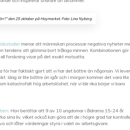
rande och inspirerar snarare än skrämmer.
förr?” den 25 oktober på Haymarket. Foto: Lina Nyberg
tidsstudier
menar att människan processar negativa nyheter m
r en tendens att glömma bort tråkiga minnen. Kombinationen gör
tt all forskning visar på det exakt motsatta.
för har faktiskt gjort att vi har det bättre än någonsin. Vi leve
ikt. Idag är lite bättre än igår och i morgon kommer det vara lite
om katastrofalt hög arbetslöshet, när vi blir rika börjar vi bara
tern
. Hon berättar att 9 av 10 ungdomar i åldrarna 15-24 år
a sina liv, vilket också kan göra att de i högre grad tar kontroll
eva och låter värderingar styra i valet av arbetsgivare.