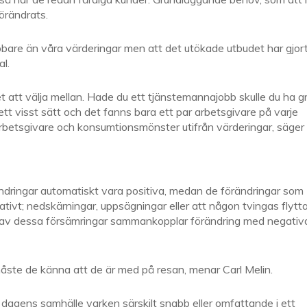
örändrats.
bbare än våra värderingar men att det utökade utbudet har gjor
al.
t att välja mellan. Hade du ett tjänstemannajobb skulle du ha g
ett visst sätt och det fanns bara ett par arbetsgivare på varje
 arbetsgivare och konsumtionsmönster utifrån värderingar, säger
ändringar automatiskt vara positiva, medan de förändringar som
tivt; nedskärningar, uppsägningar eller att någon tvingas flytt
as av dessa försämringar sammankopplar förändring med negativ
ste de känna att de är med på resan, menar Carl Melin.
 dagens samhälle varken särskilt snabb eller omfattande i ett