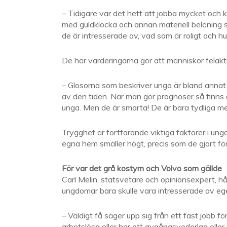
– Tidigare var det hett att jobba mycket och 
med guldklocka och annan materiell belöning so
de är intresserade av, vad som är roligt och hu
De här värderingarna gör att människor felak
– Glosorna som beskriver unga är bland anna
av den tiden. När man gör prognoser så finns 
unga. Men de är smarta! De är bara tydliga med 
Trygghet är fortfarande viktiga faktorer i ung
egna hem smäller högt, precis som de gjort för
För var det grå kostym och Volvo som gällde
Carl Melin, statsvetare och opinionsexpert, h
ungdomar bara skulle vara intresserade av ege
– Väldigt få säger upp sig från ett fast jobb fö
arbetslösa eller har ett avgångsvederlag elle