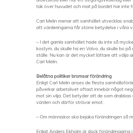
tak över huvudet och mat på bordet har inte f
Carl Melin menar att samhället utvecklas sna
att värderingarna får större betydelse i våra v
– I det gamla samhället hade du inte så mycke
kostym, du skulle ha en Volvo, du skulle bo på 
ställe. Nu kan är det mycket lättare att välja
Carl Melin.
Belåtna politiker bromsar förändring
Enligt Carl Melin anses de flesta samhällsför
påverkar arbetslivet oftast innebär något nega
mot sin vilja. Det betyder att de som drabb
värden och därför strävar emot.
– Om människor ska bejaka förändringen så må
Enligt Anders Ekholm är dock förändringarna i