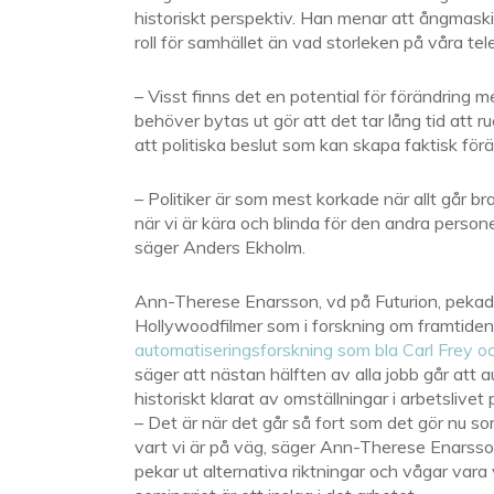
historiskt perspektiv. Han menar att ångmaskin
roll för samhället än vad storleken på våra tel
– Visst finns det en potential för förändring 
behöver bytas ut gör att det tar lång tid att
att politiska beslut som kan skapa faktisk förä
– Politiker är som mest korkade när allt går 
när vi är kära och blinda för den andra persone
säger Anders Ekholm.
Ann-Therese Enarsson, vd på Futurion, pekade i
Hollywoodfilmer som i forskning om framtidens
automatiseringsforskning som bla Carl Frey o
säger att nästan hälften av alla jobb går att
historiskt klarat av omställningar i arbetslivet
– Det är när det går så fort som det gör nu so
vart vi är på väg, säger Ann-Therese Enarsson.
pekar ut alternativa riktningar och vågar vara 