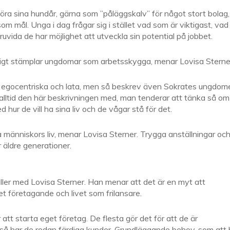
köra sina hundår, gärna som ”påläggskalv” för något stort bolag,
m mål. Unga i dag frågar sig i stället vad som är viktigast, vad
ruvida de har möjlighet att utveckla sin potential på jobbet.
tigt stämplar ungdomar som arbetsskygga, menar Lovisa Sterne
t egocentriska och lata, men så beskrev även Sokrates ungdom
alltid den här beskrivningen med, man tenderar att tänka så om
hur de vill ha sina liv och de vågar stå för det.
a människors liv, menar Lovisa Sterner. Trygga anställningar oc
 äldre generationer.
åller med Lovisa Sterner. Han menar att det är en myt att
t företagande och livet som frilansare.
r att starta eget företag. De flesta gör det för att de är
r så har de redan färdiga kunder. Grundläggande behov, som att