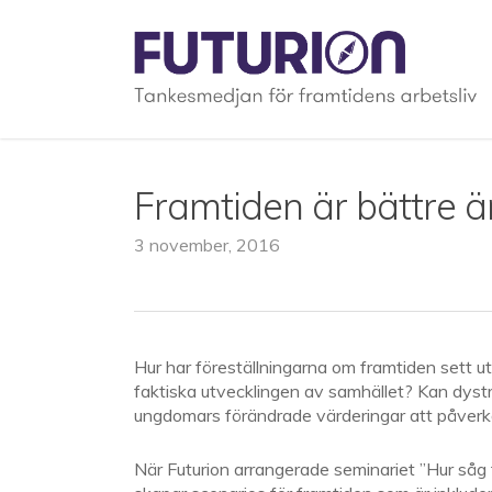
Skip
to
main
content
Framtiden är bättre ä
3 november, 2016
Hur har föreställningarna om framtiden sett 
faktiska utvecklingen av samhället? Kan dystr
ungdomars förändrade värderingar att påverka
När Futurion arrangerade seminariet ”Hur såg f