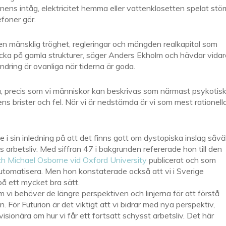
ens intåg, elektricitet hemma eller vattenklosetten spelat stör
efoner gör.
men mänsklig tröghet, regleringar och mängden realkapital som
 rucka på gamla strukturer, säger Anders Ekholm och hävdar vidar
ndring är ovanliga när tiderna är goda.
bra, precis som vi människor kan beskrivas som närmast psykotis
ns brister och fel. När vi är nedstämda är vi som mest rationella
 sin inledning på att det finns gott om dystopiska inslag såväl
 arbetsliv. Med siffran 47 i bakgrunden refererade hon till den
ch Michael Osborne vid Oxford University
publicerat och som
 automatisera. Men hon konstaterade också att vi i Sverige
 på ett mycket bra sätt.
m vi behöver de längre perspektiven och linjerna för att förstå
 För Futurion är det viktigt att vi bidrar med nya perspektiv,
visionära om hur vi får ett fortsatt schysst arbetsliv. Det här