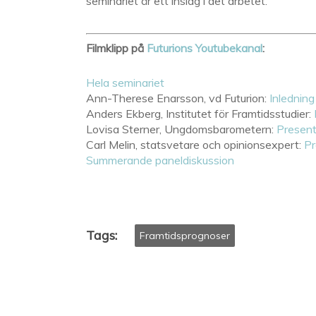
seminariet är ett inslag i det arbetet.
Filmklipp på
Futurions Youtubekanal
:
Hela seminariet
Ann-Therese Enarsson, vd Futurion:
Inledning
Anders Ekberg, Institutet för Framtidsstudier:
Lovisa Sterner, Ungdomsbarometern:
Present
Carl Melin, statsvetare och opinionsexpert:
Pr
Summerande paneldiskussion
Tags:
Framtidsprognoser