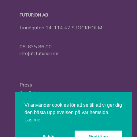
FUTURION AB
Linnégatan 14, 114 47 STOCKHOLM
08-635 86 00
info[at]futurion.se
Press
Om Futurion
Futurion in English
Vi använder cookies för att se till att vi ger dig
den bästa upplevelsen på vår hemsida.
Läs mer
© 2026 Tankesmedjan Futurion.
Avböj
Godkänn