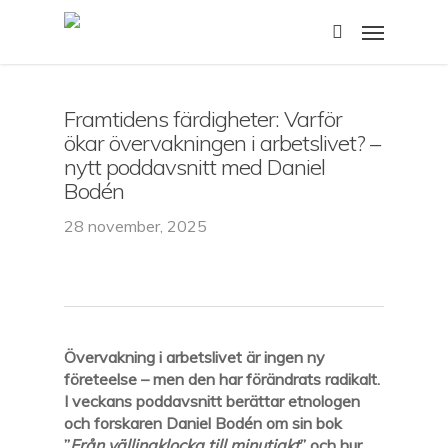
Skip
Menu
to
search
main
content
Framtidens färdigheter: Varför
ökar övervakningen i arbetslivet? –
nytt poddavsnitt med Daniel
Bodén
28 november, 2025
Övervakning i arbetslivet är ingen ny
företeelse – men den har förändrats radikalt.
I veckans poddavsnitt berättar etnologen
och forskaren Daniel Bodén om sin bok
”
Från vällingklocka till minutjakt
” och hur