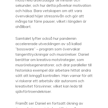
mäta hela arbetsdagar till minuter och
sekunder, och hur detta påverkar motivation
och hälsa. Bara vetskapen om att vara
övervakad höjer stressnivån och gör att
många tar färre pauser, vilket i längden är
ohållbart.
Samtalet lyfter också hur pandemin
accelererade utvecklingen av så kallad
”bossware” – program som övervakar
tangenttryckningar och musrörelser. Daniel
berättar om kreativa motstrategier, som
musrörelsegeneratorer, och drar paralleller till
historiska exempel där arbetare hittat andra
sätt att kringgå kontrollen. Han varnar för att
vi riskerar ett arbetsliv där autonomi och
kreativitet försvinner, vilket kan leda till
självförtroendekriser.
Framåt ser Daniel en fortsatt ökning av