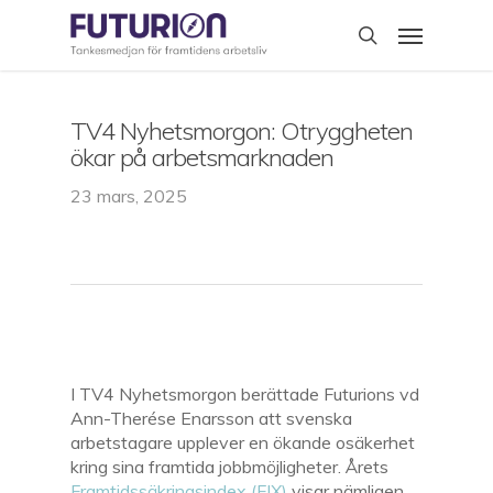
Skip
Menu
to
search
main
content
TV4 Nyhetsmorgon: Otryggheten
ökar på arbetsmarknaden
23 mars, 2025
I TV4 Nyhetsmorgon berättade Futurions vd
Ann-Therése Enarsson att svenska
arbetstagare upplever en ökande osäkerhet
kring sina framtida jobbmöjligheter. Årets
Framtidssäkringsindex (FIX)
visar nämligen