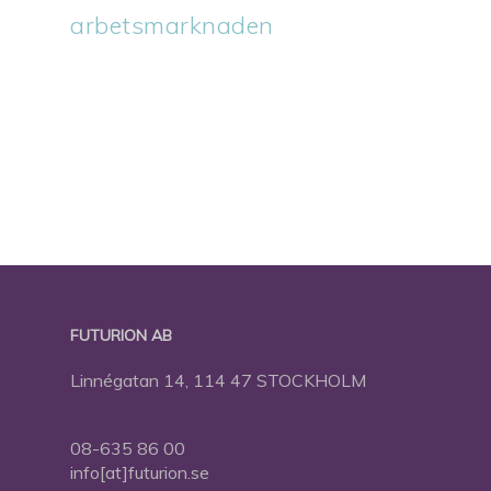
arbetsmarknaden
FUTURION AB
Linnégatan 14, 114 47 STOCKHOLM
08-635 86 00
info[at]futurion.se