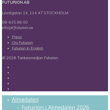
FUTURION AB
Linnégatan 14, 114 47 STOCKHOLM
08-635 86 00
info[at]futurion.se
Press
Om Futurion
Futurion in English
© 2026 Tankesmedjan Futurion.
twitter
facebook
linkedin
instagram
spotify
Close
Almedalen
Menu
Futurion i Almedalen 2026