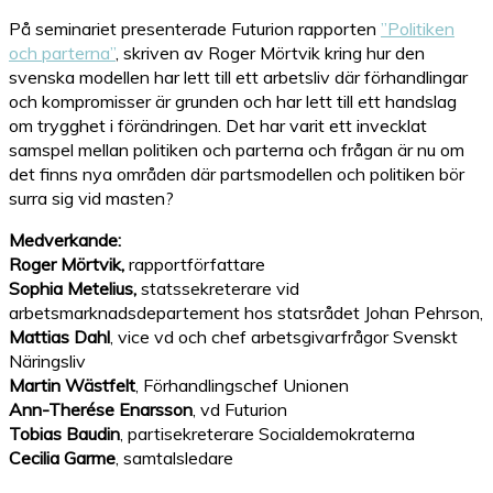
På seminariet presenterade Futurion rapporten
”Politiken
och parterna”
, skriven av Roger Mörtvik kring hur den
svenska modellen har lett till ett arbetsliv där förhandlingar
och kompromisser är grunden och har lett till ett handslag
om trygghet i förändringen. Det har varit ett invecklat
samspel mellan politiken och parterna och frågan är nu om
det finns nya områden där partsmodellen och politiken bör
surra sig vid masten?
Medverkande:
Roger Mörtvik,
rapportförfattare
Sophia Metelius,
statssekreterare vid
arbetsmarknadsdepartement hos statsrådet Johan Pehrson,
Mattias Dahl
, vice vd och chef arbetsgivarfrågor Svenskt
Näringsliv
Martin Wästfelt
, Förhandlingschef Unionen
Ann-Therése Enarsson
, vd Futurion
Tobias Baudin
, partisekreterare Socialdemokraterna
Cecilia Garme
, samtalsledare