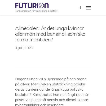
Skip
Menu
to
search
main
content
Almedalen: Är det unga kvinnor
eller män med bensinbil som ska
forma framtiden?
1 juli, 2022
Dagens unga vill bli lyssnade på och tagna
på allvar. Men i vilken utsträckning präglar
deras värderingar de långsiktiga politiska
besluten? Klimathotet hamnar långt ned när
priset vid pump på bensin och diesel skapar
nyhetsrubriker och insändare.