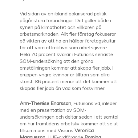
Vid sidan av en ibland polariserad politik
pågår stora förändringar. Det gäller både i
synen på klimathotet och villkoren på
arbetsmarknaden. Allt fler företag fokuserar
på vikten av att ha en hållbar företagskultur
för att vara attraktiva som arbetsgivare.
Hela 70 procent svarar i Futurions senaste
SOM-undersökning att den gröna
omställningen kommer att skapa fler jobb. I
gruppen yngre kvinnor är tilltron som allra
störst; 86 procent menar att det kommer att
skapas fler jobb än vad som försvinner.
Ann-Therése Enarsson
, Futurions vd, inleder
med en presentation av SOM-
undersökningen och deltar sedan i ett samtal
om hur framtidens arbetsliv kommer att se ut
tillsammans med Visions
Veronica
Magnusson,
LUF-ordförande
Romina