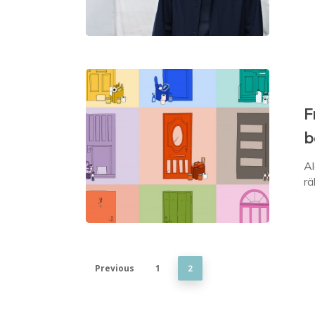
F
b
Al
r
Previous
1
2