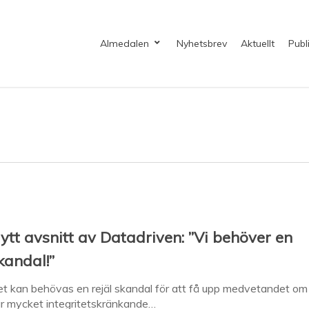
Almedalen
Nyhetsbrev
Aktuellt
Publ
ytt avsnitt av Datadriven: ”Vi behöver en
kandal!”
t kan behövas en rejäl skandal för att få upp medvetandet om
r mycket integritetskränkande…