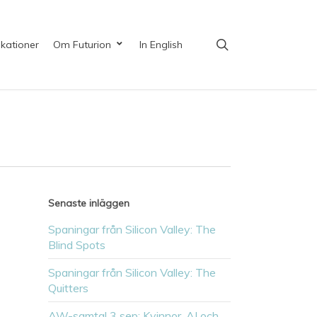
search
ikationer
Om Futurion
In English
Senaste inläggen
Spaningar från Silicon Valley: The
Blind Spots
Spaningar från Silicon Valley: The
Quitters
AW-samtal 3 sep: Kvinnor, AI och