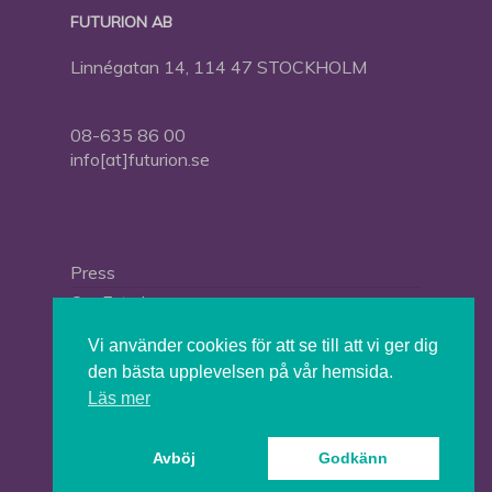
FUTURION AB
Linnégatan 14, 114 47 STOCKHOLM
08-635 86 00
info[at]futurion.se
Press
Om Futurion
Futurion in English
Vi använder cookies för att se till att vi ger dig
den bästa upplevelsen på vår hemsida.
Läs mer
© 2026 Tankesmedjan Futurion.
Avböj
Godkänn