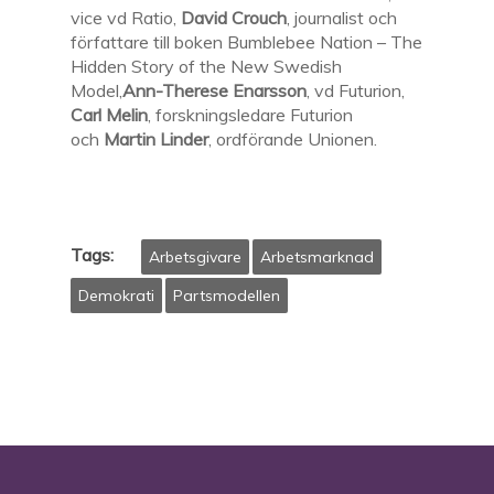
vice vd Ratio,
David Crouch
, journalist och
författare till boken Bumblebee Nation – The
Hidden Story of the New Swedish
Model,
Ann-Therese Enarsson
, vd Futurion,
Carl Melin
, forskningsledare Futurion
och
Martin Linder
, ordförande Unionen.
Tags:
Arbetsgivare
Arbetsmarknad
Demokrati
Partsmodellen