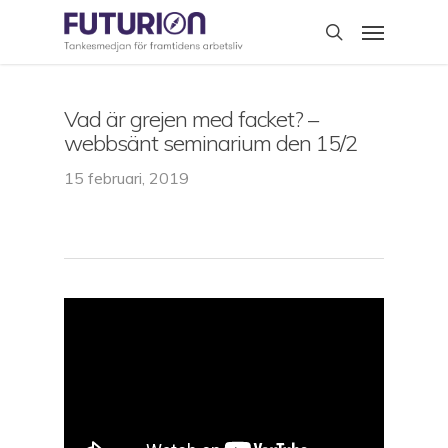
Skip
Menu
to
search
main
content
Vad är grejen med facket? –
webbsänt seminarium den 15/2
15 februari, 2019