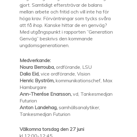
gjort. Samtidigt eftersträvar de balans
mellan arbete och fritid och vill inte ha för
höga krav. Förväntningar som tycks svåra
att få ihop. Kanske hittar de en genväg?
Med utgångspunkt i rapporten ”Generation
Genväg” beskrivs den kommande
ungdomsgenerationen.
Medverkande:
Noura Berrouba,
ordförande, LSU
Dalia Eid,
vice ordförande, Vision
Henric Byström,
kommunikationschef, Max
Hamburgare
Ann-Therése Enarsson,
vd, Tankesmedjan
Futurion
Anton Landehag,
samhällsanalytiker,
Tankesmedjan Futurion
Välkomna torsdag den 27 juni
kl 12:00-12:45