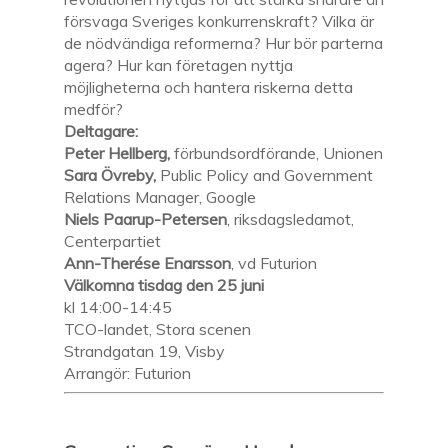
försvaga Sveriges konkurrenskraft? Vilka är
de nödvändiga reformerna? Hur bör parterna
agera? Hur kan företagen nyttja
möjligheterna och hantera riskerna detta
medför?
Deltagare:
Peter Hellberg,
förbundsordförande, Unionen
Sara Övreby,
Public Policy and Government
Relations Manager, Google
Niels Paarup-Petersen
, riksdagsledamot,
Centerpartiet
Ann-Therése Enarsson
, vd Futurion
Välkomna tisdag den 25 juni
kl 14:00-14:45
TCO-landet, Stora scenen
Strandgatan 19, Visby
Arrangör: Futurion