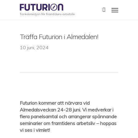
Skip
Menu
to
search
main
content
Träffa Futurion i Almedalen!
10 juni, 2024
Futurion kommer att närvara vid
Almedalsveckan 24-28 juni. Vi medverkar i
flera panelsamtal och arrangerar spännande
seminarier om framtidens arbetsliv – hoppas
vi ses i vimlet!