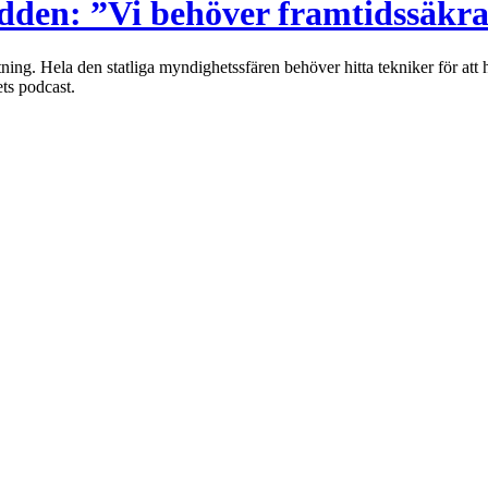
dden: ”Vi behöver framtidssäkr
altning. Hela den statliga myndighetssfären behöver hitta tekniker för at
ts podcast.