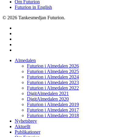
Om Futurion
Futurion in English
© 2026 Tankesmedjan Futurion.
twitter
facebook
linkedin
instagram
spotify
Close
Almedalen
Menu
Futurion i Almedalen 2026
Futurion i Almedalen 2025
Futurion i Almedalen 2024
Futurion i Almedalen 2023
Futurion i Almedalen 2022
DigitAlmedalen 2021
DigitAlmedalen 2020
Futurion i Almedalen 2019
Futurion i Almedalen 2017
Futurion i Almedalen 2018
Nyhetsbrev
Aktuellt
Publikationer