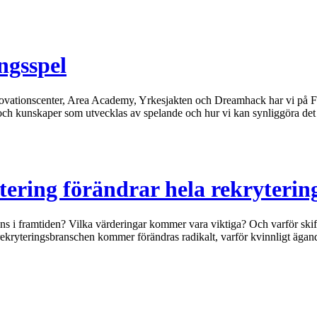
ingsspel
innovationscenter, Area Academy, Yrkesjakten och Dreamhack har vi på 
och kunskaper som utvecklas av spelande och hur vi kan synliggöra det f
ering förändrar hela rekryteri
ns i framtiden? Vilka värderingar kommer vara viktiga? Och varför skif
 rekryteringsbranschen kommer förändras radikalt, varför kvinnligt ägand