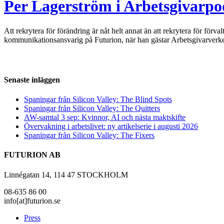
Per Lagerström i Arbetsgivarpo
Att rekrytera för förändring är nåt helt annat än att rekrytera för förv
kommunikationsansvarig på Futurion, när han gästar Arbetsgivarverke
Senaste inläggen
Spaningar från Silicon Valley: The Blind Spots
Spaningar från Silicon Valley: The Quitters
AW-samtal 3 sep: Kvinnor, AI och nästa maktskifte
Övervakning i arbetslivet: ny artikelserie i augusti 2026
Spaningar från Silicon Valley: The Fixers
FUTURION AB
Linnégatan 14, 114 47 STOCKHOLM
08-635 86 00
info[at]futurion.se
Press