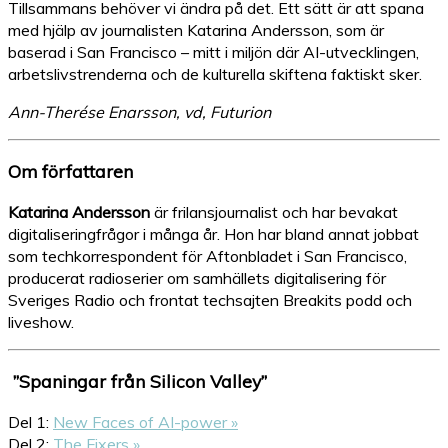
Tillsammans behöver vi ändra på det. Ett sätt är att spana
med hjälp av journalisten Katarina Andersson, som är
baserad i San Francisco – mitt i miljön där AI-utvecklingen,
arbetslivstrenderna och de kulturella skiftena faktiskt sker.
Ann-Therése Enarsson, vd, Futurion
Om författaren
Katarina Andersson
är frilansjournalist och har bevakat
digitaliseringfrågor i många år. Hon har bland annat jobbat
som techkorrespondent för Aftonbladet i San Francisco,
producerat radioserier om samhällets digitalisering för
Sveriges Radio och frontat techsajten Breakits podd och
liveshow.
”Spaningar från Silicon Valley”
Del 1:
New Faces of AI-power »
Del 2:
The Fixers »