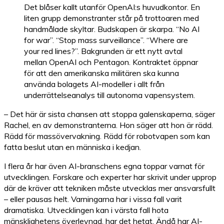
Det blåser kallt utanför OpenAI:s huvudkontor. En
liten grupp demonstranter står på trottoaren med
handmålade skyltar. Budskapen är skarpa. “No AI
for war”. “Stop mass surveillance”. “Where are
your red lines?”. Bakgrunden är ett nytt avtal
mellan OpenAI och Pentagon. Kontraktet öppnar
för att den amerikanska militären ska kunna
använda bolagets AI-modeller i allt från
underrättelseanalys till autonoma vapensystem.
– Det här är sista chansen att stoppa galenskaperna, säger
Rachel, en av demonstranterna. Hon säger att hon är rädd.
Rädd för massövervakning. Rädd för robotvapen som kan
fatta beslut utan en människa i kedjan.
I flera år har även AI-branschens egna toppar varnat för
utvecklingen. Forskare och experter har skrivit
under upprop
där de kräver att tekniken måste utvecklas mer ansvarsfullt
– eller pausas helt. Varningarna har i vissa fall varit
dramatiska. Utvecklingen kan i värsta fall hota
mänsklighetens överlevnad, har det hetat. Ändå har AI-