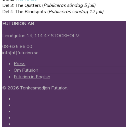
Del 3: The Quitters (
Publiceras söndag 5 juli)
Del 4: The Blindspots (
Publiceras söndag 12 juli)
FUTURION AB
Linnégatan 14, 114 47 STOCKHOLM
08-635 86 00
info[at]futurion.se
Press
Om Futurion
Futurion in English
© 2026 Tankesmedjan Futurion.
twitter
facebook
linkedin
instagram
spotify