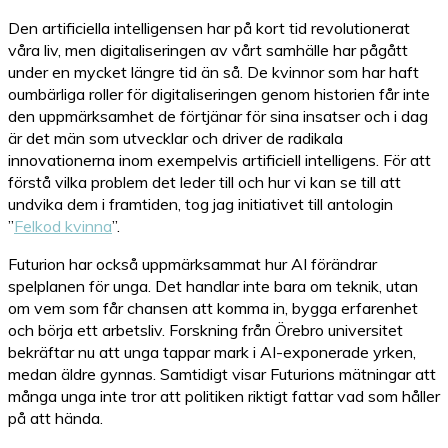
Den artificiella intelligensen har på kort tid revolutionerat
våra liv, men digitaliseringen av vårt samhälle har pågått
under en mycket längre tid än så. De kvinnor som har haft
oumbärliga roller för digitaliseringen genom historien får inte
den uppmärksamhet de förtjänar för sina insatser och i dag
är det män som utvecklar och driver de radikala
innovationerna inom exempelvis artificiell intelligens. För att
förstå vilka problem det leder till och hur vi kan se till att
undvika dem i framtiden, tog jag initiativet till antologin
”
Felkod kvinna
”.
Futurion har också uppmärksammat hur AI förändrar
spelplanen för unga. Det handlar inte bara om teknik, utan
om vem som får chansen att komma in, bygga erfarenhet
och börja ett arbetsliv. Forskning från Örebro universitet
bekräftar nu att unga tappar mark i AI-exponerade yrken,
medan äldre gynnas. Samtidigt visar Futurions mätningar att
många unga inte tror att politiken riktigt fattar vad som håller
på att hända.