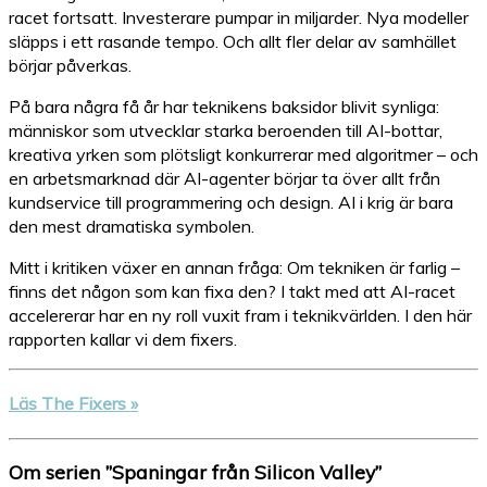
racet fortsatt. Investerare pumpar in miljarder. Nya modeller
släpps i ett rasande tempo. Och allt fler delar av samhället
börjar påverkas.
På bara några få år har teknikens baksidor blivit synliga:
människor som utvecklar starka beroenden till AI-bottar,
kreativa yrken som plötsligt konkurrerar med algoritmer – och
en arbetsmarknad där AI-agenter börjar ta över allt från
kundservice till programmering och design. AI i krig är bara
den mest dramatiska symbolen.
Mitt i kritiken växer en annan fråga: Om tekniken är farlig –
finns det någon som kan fixa den? I takt med att AI-racet
accelererar har en ny roll vuxit fram i teknikvärlden. I den här
rapporten kallar vi dem fixers.
Läs The Fixers »
Om serien ”Spaningar från Silicon Valley”