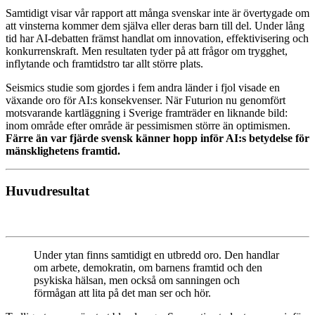
Samtidigt visar vår rapport att många svenskar inte är övertygade om
att vinsterna kommer dem själva eller deras barn till del. Under lång
tid har AI-debatten främst handlat om innovation, effektivisering och
konkurrenskraft. Men resultaten tyder på att frågor om trygghet,
inflytande och framtidstro tar allt större plats.
Seismics studie som gjordes i fem andra länder i fjol visade en
växande oro för AI:s konsekvenser. När Futurion nu genomfört
motsvarande kartläggning i Sverige framträder en liknande bild:
inom område efter område är pessimismen större än optimismen.
Färre än var fjärde svensk känner hopp inför AI:s betydelse för
mänsklighetens framtid.
Huvudresultat
Under ytan finns samtidigt en utbredd oro. Den handlar
om arbete, demokratin, om barnens framtid och den
psykiska hälsan, men också om sanningen och
förmågan att lita på det man ser och hör.