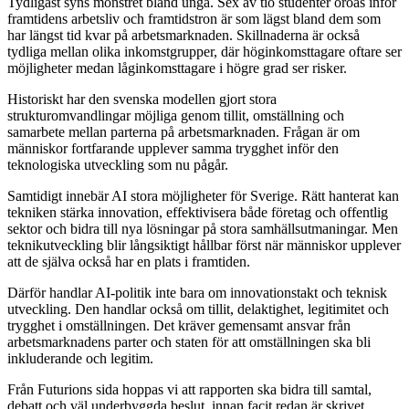
Tydligast syns mönstret bland unga. Sex av tio studenter oroas inför
framtidens arbetsliv och framtidstron är som lägst bland dem som
har längst tid kvar på arbetsmarknaden. Skillnaderna är också
tydliga mellan olika inkomstgrupper, där höginkomsttagare oftare ser
möjligheter medan låginkomsttagare i högre grad ser risker.
Historiskt har den svenska modellen gjort stora
strukturomvandlingar möjliga genom tillit, omställning och
samarbete mellan parterna på arbetsmarknaden. Frågan är om
människor fortfarande upplever samma trygghet inför den
teknologiska utveckling som nu pågår.
Samtidigt innebär AI stora möjligheter för Sverige. Rätt hanterat kan
tekniken stärka innovation, effektivisera både företag och offentlig
sektor och bidra till nya lösningar på stora samhällsutmaningar. Men
teknikutveckling blir långsiktigt hållbar först när människor upplever
att de själva också har en plats i framtiden.
Därför handlar AI-politik inte bara om innovationstakt och teknisk
utveckling. Den handlar också om tillit, delaktighet, legitimitet och
trygghet i omställningen. Det kräver gemensamt ansvar från
arbetsmarknadens parter och staten för att omställningen ska bli
inkluderande och legitim.
Från Futurions sida hoppas vi att rapporten ska bidra till samtal,
debatt och väl underbyggda beslut, innan facit redan är skrivet.