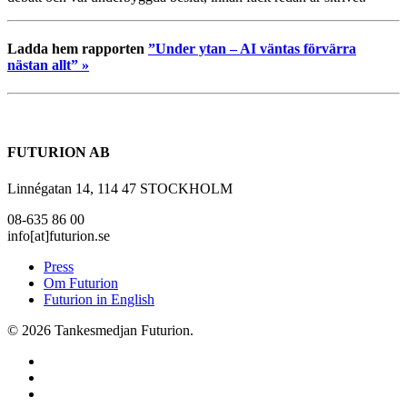
Ladda hem rapporten
”Under ytan – AI väntas förvärra
nästan allt” »
FUTURION AB
Linnégatan 14, 114 47 STOCKHOLM
08-635 86 00
info[at]futurion.se
Press
Om Futurion
Futurion in English
© 2026 Tankesmedjan Futurion.
twitter
facebook
linkedin