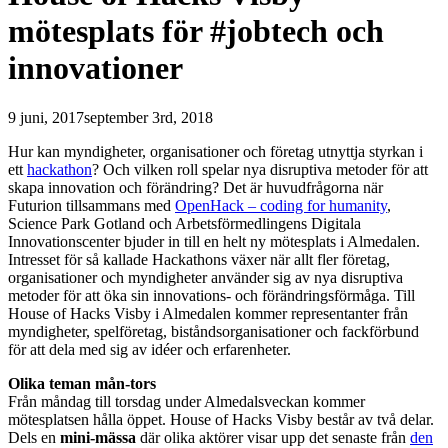
mötesplats för #jobtech och
innovationer
9 juni, 2017
september 3rd, 2018
Hur kan myndigheter, organisationer och företag utnyttja styrkan i
ett
hackathon
? Och vilken roll spelar nya disruptiva metoder för att
skapa innovation och förändring? Det är huvudfrågorna när
Futurion tillsammans med
OpenHack – coding for humanity
,
Science Park Gotland och Arbetsförmedlingens Digitala
Innovationscenter bjuder in till en helt ny mötesplats i Almedalen.
Intresset för så kallade Hackathons växer när allt fler företag,
organisationer och myndigheter använder sig av nya disruptiva
metoder för att öka sin innovations- och förändringsförmåga. Till
House of Hacks Visby i Almedalen kommer representanter från
myndigheter, spelföretag, biståndsorganisationer och fackförbund
för att dela med sig av idéer och erfarenheter.
Olika teman mån-tors
Från måndag till torsdag under Almedalsveckan kommer
mötesplatsen hålla öppet. House of Hacks Visby består av två delar.
Dels en
mini-mässa
där olika aktörer visar upp det senaste från
den