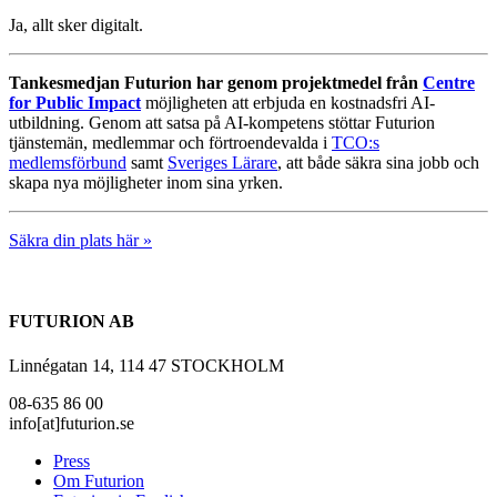
Ja, allt sker digitalt.
Tankesmedjan Futurion har genom projektmedel från
Centre
for Public Impact
möjligheten att erbjuda en kostnadsfri AI-
utbildning. Genom att satsa på AI-kompetens stöttar Futurion
tjänstemän, medlemmar och förtroendevalda i
TCO:s
medlemsförbund
samt
Sveriges Lärare
, att både säkra sina jobb och
skapa nya möjligheter inom sina yrken.
Säkra din plats här »
FUTURION AB
Linnégatan 14, 114 47 STOCKHOLM
08-635 86 00
info[at]futurion.se
Press
Om Futurion