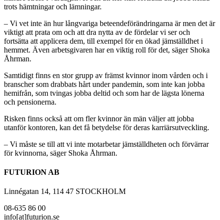
trots hämtningar och lämningar.
– Vi vet inte än hur långvariga beteendeförändringarna är men det är
viktigt att prata om och att dra nytta av de fördelar vi ser och
fortsätta att applicera dem, till exempel för en ökad jämställdhet i
hemmet. Även arbetsgivaren har en viktig roll för det, säger Shoka
Åhrman.
Samtidigt finns en stor grupp av främst kvinnor inom vården och i
branscher som drabbats hårt under pandemin, som inte kan jobba
hemifrån, som tvingas jobba deltid och som har de lägsta lönerna
och pensionerna.
Risken finns också att om fler kvinnor än män väljer att jobba
utanför kontoren, kan det få betydelse för deras karriärsutveckling.
– Vi måste se till att vi inte motarbetar jämställdheten och förvärrar
för kvinnorna, säger Shoka Åhrman.
FUTURION AB
Linnégatan 14, 114 47 STOCKHOLM
08-635 86 00
info[at]futurion.se