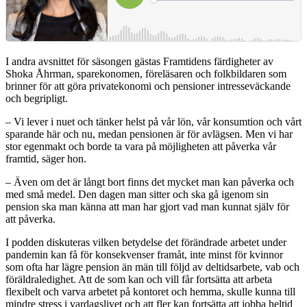
I andra avsnittet för säsongen gästas Framtidens färdigheter av
Shoka Åhrman, sparekonomen, föreläsaren och folkbildaren som
brinner för att göra privatekonomi och pensioner intresseväckande
och begripligt.
– Vi lever i nuet och tänker helst på vår lön, vår konsumtion och vårt
sparande här och nu, medan pensionen är för avlägsen. Men vi har
stor egenmakt och borde ta vara på möjligheten att påverka vår
framtid, säger hon.
– Även om det är långt bort finns det mycket man kan påverka och
med små medel. Den dagen man sitter och ska gå igenom sin
pension ska man känna att man har gjort vad man kunnat själv för
att påverka.
I podden diskuteras vilken betydelse det förändrade arbetet under
pandemin kan få för konsekvenser framåt, inte minst för kvinnor
som ofta har lägre pension än män till följd av deltidsarbete, vab och
föräldraledighet. Att de som kan och vill får fortsätta att arbeta
flexibelt och varva arbetet på kontoret och hemma, skulle kunna till
mindre stress i vardagslivet och att fler kan fortsätta att jobba heltid