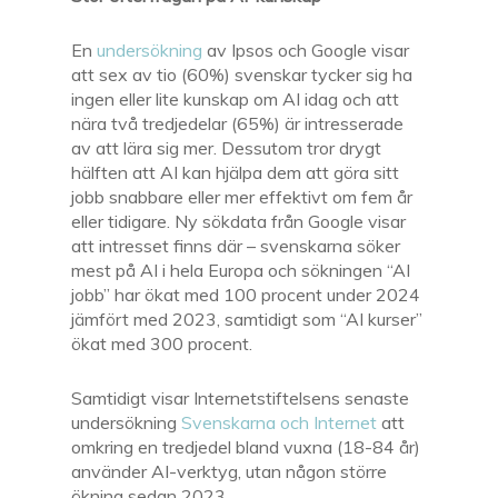
En
undersökning
av Ipsos och Google visar
att sex av tio (60%) svenskar tycker sig ha
ingen eller lite kunskap om AI idag och att
nära två tredjedelar (65%) är intresserade
av att lära sig mer. Dessutom tror drygt
hälften att AI kan hjälpa dem att göra sitt
jobb snabbare eller mer effektivt om fem år
eller tidigare. Ny sökdata från Google visar
att intresset finns där – svenskarna söker
mest på AI i hela Europa och sökningen “AI
jobb” har ökat med 100 procent under 2024
jämfört med 2023, samtidigt som “AI kurser”
ökat med 300 procent.
Samtidigt visar Internetstiftelsens senaste
undersökning
Svenskarna och Internet
att
omkring en tredjedel bland vuxna (18-84 år)
använder AI-verktyg, utan någon större
ökning sedan 2023.