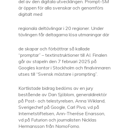
del av den digitala utvecklingen. Prompt-SM
är öppen för alla svenskar och genomförs
digitalt med
regionala deltävlingar i 20 regioner. Under
tävlingen får deltagarna lösa utmaningar där
de skapar och förbättrar så kallade
“promptar” – textinstruktioner till AI. Finalen
går av stapeln den 7 februari 2025 på
Googles kontor i Stockholm och finalvinnaren
utses till “Svensk mästare i prompting”.
Kortlistade bidrag bedöms av en jury
bestående av Dan Sjöblom, generaldirektör
på Post- och telestyrelsen, Anna Wikland,
Sverigechef på Google, Carl Piva, vd på
Internetstiftelsen, Ann-Therése Enarsson,
vd på Futurion
och journalisten Nicklas
Hermansson från NomoFomo.