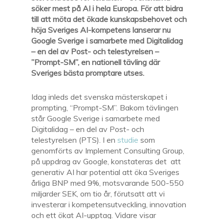
söker mest på AI i hela Europa. För att bidra
till att möta det ökade kunskapsbehovet och
höja Sveriges AI-kompetens lanserar nu
Google Sverige i samarbete med Digitalidag
– en del av Post- och telestyrelsen –
”Prompt-SM”, en nationell tävling där
Sveriges bästa promptare utses.
Idag inleds det svenska mästerskapet i
prompting, “Prompt-SM”. Bakom tävlingen
står Google Sverige i samarbete med
Digitalidag – en del av Post- och
telestyrelsen (PTS). I en
studie
som
genomförts av Implement Consulting Group,
på uppdrag av Google, konstateras det att
generativ AI har potential att öka Sveriges
årliga BNP med 9%, motsvarande 500-550
miljarder SEK, om tio år, förutsatt att vi
investerar i kompetensutveckling, innovation
och ett ökat AI-upptag. Vidare visar