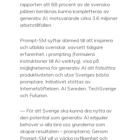
rapporten att
68 procent av de svenska
jobben beräknas kunna kompletteras av
generativ AI, motsvarande cirka 3,6 miljoner
arbetstillfällen.
Prompt-SM syftar därmed till att inspirera
och utbilda svenskar, oavsett tidigare
erfarenhet, i prompting (formulera
instruktioner till AI-verktyg), visa på
möjligheterna för generativ AI att förbättra
produktiviteten och
utse Sveriges bästa
promptare.
Initiativet stöttas av
Internetstiftelsen, AI Sweden, TechSverige
och Futurion.
—
För att Sverige ska kunna dra nytta av
den potential som generativ AI erbjuder
behöver vi alla lära oss grunderna som
skapar resultaten – promptarna.
Genom
Prompt-SM vill vi väcka nyfikenhet och