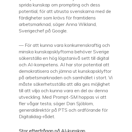
sprida kunskap om prompting och dess
potential, för att utrusta svenskarna med de
färdigheter som krävs för framtidens
arbetsmarknad
, säger Anna Wikland,
Sverigechef på Google.
—
För att kunna vara konkurrenskraftig och
minska kunskapsklyftorna behöver Sverige
säkerställa en hög lägstanivå sett till digital
och AI-kompetens. AI har stor potential att
demokratisera och jämna ut kunskapsklyftor
på arbetsmarknaden och samhället i stort. Vi
måste säkerhetsställa att alla ges möjlighet
till att vilja och kunna vara en del av denna
utveckling. Med Prompt-SM hoppas vi att
fler vågar testa, säger Dan Sjöblom,
generaldirektör på PTS och ordförande för
Digitalidag-rådet.
Stor efterfrågan på AI-kunskap