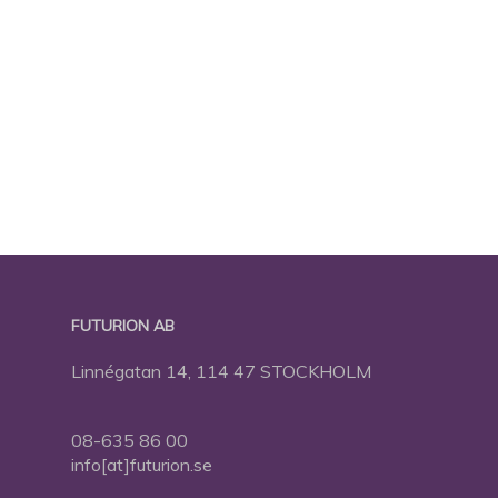
FUTURION AB
Linnégatan 14, 114 47 STOCKHOLM
08-635 86 00
info[at]futurion.se