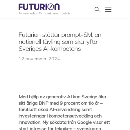
Skip
Menu
to
search
main
content
Futurion stöttar prompt-SM, en
nationell tävling som ska lyfta
Sveriges AI-kompetens
12 november, 2024
Med hjälp av generativ AI kan Sverige öka
sitt årliga BNP med 9 procent om tio år –
förutsatt ökad AI-användning samt
investeringar i kompetensutveckling och
innovation. Ny sökdata från Google visar ett
stort intresse för tekniken – svenskarna