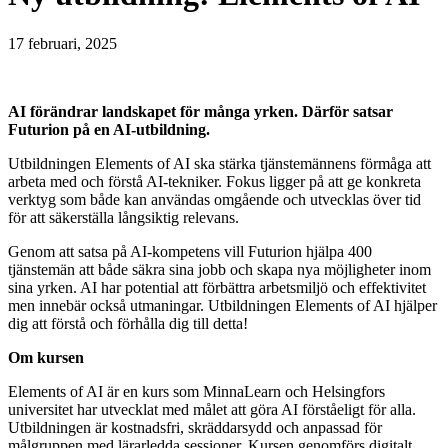
17 februari, 2025
AI förändrar landskapet för många yrken. Därför satsar
Futurion på en AI-utbildning.
Utbildningen Elements of AI ska stärka tjänstemännens förmåga att
arbeta med och förstå AI-tekniker. Fokus ligger på att ge konkreta
verktyg som både kan användas omgående och utvecklas över tid
för att säkerställa långsiktig relevans.
Genom att satsa på AI-kompetens vill Futurion hjälpa 400
tjänstemän att både säkra sina jobb och skapa nya möjligheter inom
sina yrken. AI har potential att förbättra arbetsmiljö och effektivitet
men innebär också utmaningar. Utbildningen Elements of AI hjälper
dig att förstå och förhålla dig till detta!
Om kursen
Elements of AI är en kurs som MinnaLearn och Helsingfors
universitet har utvecklat med målet att göra AI förståeligt för alla.
Utbildningen är kostnadsfri, skräddarsydd och anpassad för
målgruppen med lärarledda sessioner. Kursen genomförs digitalt