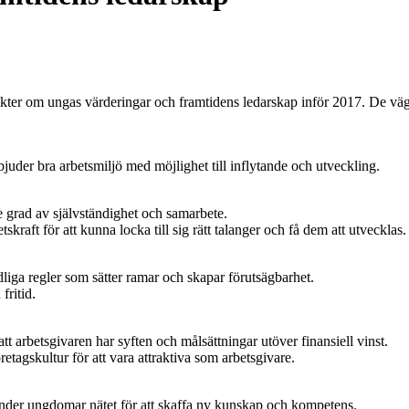
kter om ungas värderingar och framtidens ledarskap inför 2017. De vägv
rbjuder bra arbetsmiljö med möjlighet till inflytande och utveckling.
re grad av självständighet och samarbete.
kraft för att kunna locka till sig rätt talanger och få dem att utvecklas.
iga regler som sätter ramar och skapar förutsägbarhet.
fritid.
tt arbetsgivaren har syften och målsättningar utöver finansiell vinst.
öretagskultur för att vara attraktiva som arbetsgivare.
vänder ungdomar nätet för att skaffa ny kunskap och kompetens.