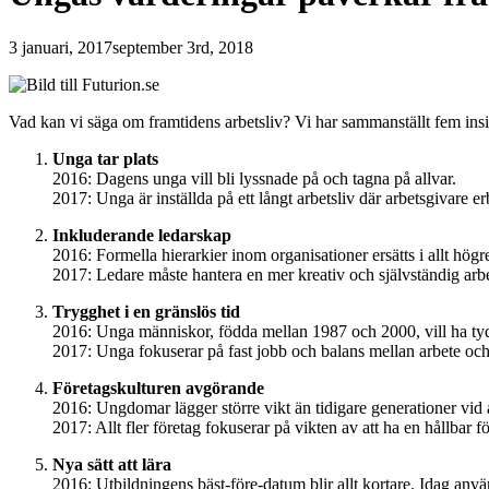
3 januari, 2017
september 3rd, 2018
Vad kan vi säga om framtidens arbetsliv? Vi har sammanställt fem insi
Unga tar plats
2016: Dagens unga vill bli lyssnade på och tagna på allvar.
2017: Unga är inställda på ett långt arbetsliv där arbetsgivare e
Inkluderande ledarskap
2016: Formella hierarkier inom organisationer ersätts i allt hög
2017: Ledare måste hantera en mer kreativ och självständig arbets
Trygghet i en gränslös tid
2016: Unga människor, födda mellan 1987 och 2000, vill ha tydl
2017: Unga fokuserar på fast jobb och balans mellan arbete och 
Företagskulturen avgörande
2016: Ungdomar lägger större vikt än tidigare generationer vid a
2017: Allt fler företag fokuserar på vikten av att ha en hållbar f
Nya sätt att lära
2016: Utbildningens bäst-före-datum blir allt kortare. Idag an