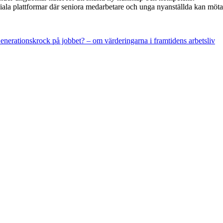
ciala plattformar där seniora medarbetare och unga nyanställda kan möt
enerationskrock på jobbet? – om värderingarna i framtidens arbetsliv