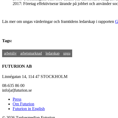
2017: Företag effektiviserar lärande på jobbet och använder so
Läs mer om ungas värderingar och framtidens ledarskap i rapporten
G
Tags:
arbetsliv
arbetsmarknad
ledarskap
unga
FUTURION AB
Linnégatan 14, 114 47 STOCKHOLM
08-635 86 00
info[at]futurion.se
Press
Om Futurion
Futurion in English
© 2026 Tankesmedjan Futurion.