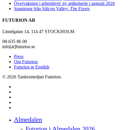
Övervakning i arbetslivet: ny artikelserie i augusti 2026
Spaningar från Silicon Valley: The Fixers
FUTURION AB
Linnégatan 14, 114 47 STOCKHOLM
08-635 86 00
info[at]futurion.se
Press
Om Futurion
Futurion in English
© 2026 Tankesmedjan Futurion.
twitter
facebook
linkedin
instagram
spotify
Close
Almedalen
Menu
Futurion i Almedalen 2026