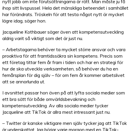
nytt jobb om inte förutsättningarna är rätt. Man måste ju få
ihop sitt livspussel. Hela det mänskliga beteendet i samhället
har förändrats. Tröskeln för att testa något nytt är mycket
lägre idag, säger hon.
Jacqueline Kothbauer säger även att kompetensutveckling
aldrig varit så viktigt som det är just nu.
– Arbetstagarna behöver ta mycket större ansvar och vara
proaktiva för att framtidssäkra sin kompetens. Precis som
ett företag tittar fem år fram i tiden och har en strategi för
hur de ska utveckla verksamheten, så behöver du ha en
femårsplan för dig själv – för om fem år kommer arbetslivet
att se annorlunda ut.
I avsnittet passar hon även på att lyfta sociala medier som
ett bra sätt för både omvärldsbevakning och
kompetensutveckling. Av alla sociala medier tycker
Jacqueline att TikTok är allra mest intressant just nu.
– Twitter är kanske viktigare men själv tycker jag att TikTok
är underskattat. Jag börjar varje morgon med en TikTok-