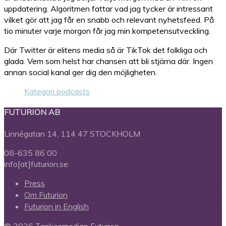
uppdatering. Algoritmen fattar vad jag tycker är intressant
vilket gör att jag får en snabb och relevant nyhetsfeed. På
tio minuter varje morgon får jag min kompetensutveckling.
Där Twitter är elitens media så är TikTok det folkliga och
glada. Vem som helst har chansen att bli stjärna där. Ingen
annan social kanal ger dig den möjligheten.
Kategori podcasts
FUTURION AB
Linnégatan 14, 114 47 STOCKHOLM
08-635 86 00
info[at]futurion.se
Press
Om Futurion
Futurion in English
© 2026 Tankesmedjan Futurion.