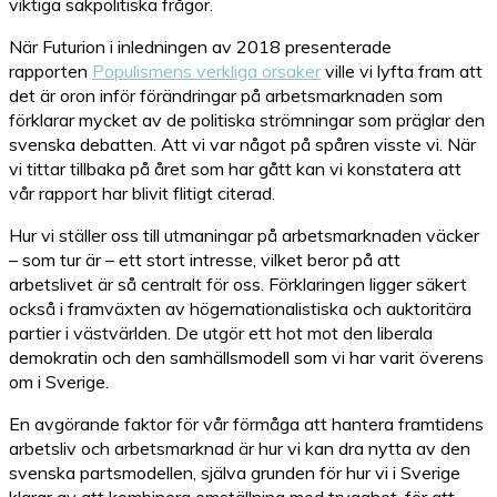
viktiga sakpolitiska frågor.
När Futurion i inledningen av 2018 presenterade
rapporten
Populismens verkliga orsaker
ville vi lyfta fram att
det är oron inför förändringar på arbetsmarknaden som
förklarar mycket av de politiska strömningar som präglar den
svenska debatten. Att vi var något på spåren visste vi. När
vi tittar tillbaka på året som har gått kan vi konstatera att
vår rapport har blivit flitigt citerad.
Hur vi ställer oss till utmaningar på arbetsmarknaden väcker
– som tur är – ett stort intresse, vilket beror på att
arbetslivet är så centralt för oss. Förklaringen ligger säkert
också i framväxten av högernationalistiska och auktoritära
partier i västvärlden. De utgör ett hot mot den liberala
demokratin och den samhällsmodell som vi har varit överens
om i Sverige.
En avgörande faktor för vår förmåga att hantera framtidens
arbetsliv och arbetsmarknad är hur vi kan dra nytta av den
svenska partsmodellen, själva grunden för hur vi i Sverige
klarar av att kombinera omställning med trygghet, för att