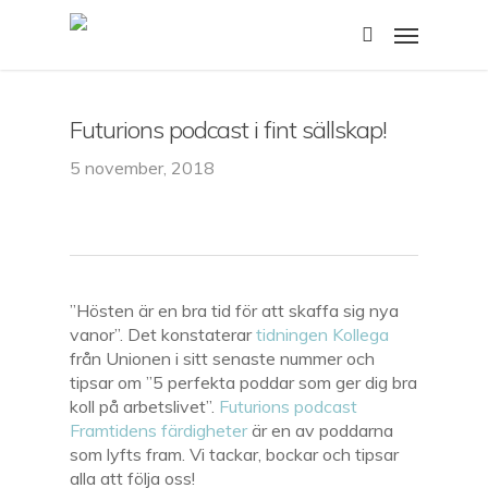
Skip
Menu
to
search
main
content
Futurions podcast i fint sällskap!
5 november, 2018
”Hösten är en bra tid för att skaffa sig nya
vanor”. Det konstaterar
tidningen Kollega
från Unionen i sitt senaste nummer och
tipsar om ”5 perfekta poddar som ger dig bra
koll på arbetslivet”.
Futurions podcast
Framtidens färdigheter
är en av poddarna
som lyfts fram. Vi tackar, bockar och tipsar
alla att följa oss!