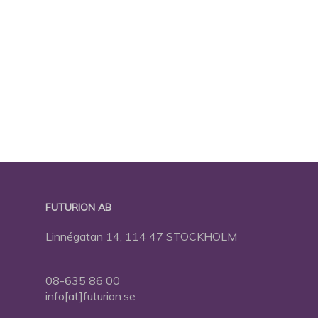
FUTURION AB
Linnégatan 14, 114 47 STOCKHOLM
08-635 86 00
info[at]futurion.se